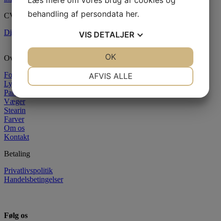
behandling af persondata
her
.
CVR: 37290505
Digital fortrydelsesformular
VIS
DETALJER
JA
NEJ
OK
JA
NEJ
Oversigt
NØDVENDIGE
PRÆFERENCER
Forside
AFVIS ALLE
Lysstøbning
JA
NEJ
JA
NEJ
Paraffin
Væger
MARKETING
STATISTIK
Stearin
Farver
Om os
Kontakt
Betaling
Privatlivspolitik
Handelsbetingelser
Følg os