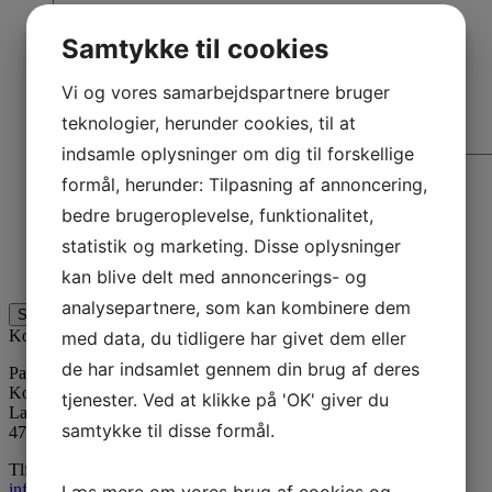
Samtykke til cookies
Vi og vores samarbejdspartnere bruger
teknologier, herunder cookies, til at
indsamle oplysninger om dig til forskellige
formål, herunder: Tilpasning af annoncering,
Jeg er ikke en robot
bedre brugeroplevelse, funktionalitet,
Name
statistik og marketing. Disse oplysninger
Dette felt er til validering og bør ikke ændres.
kan blive delt med annoncerings- og
analysepartnere, som kan kombinere dem
Kontaktinformation
med data, du tidligere har givet dem eller
de har indsamlet gennem din brug af deres
Paraffinhuset A/S
Kontor: Orevej 211
tjenester. Ved at klikke på 'OK' giver du
Lager: Tandhjulet 5
samtykke til disse formål.
4760 Vordingborg
Tlf:
55 34 05 05
info@paraffinhuset.dk
Læs mere om vores brug af cookies og