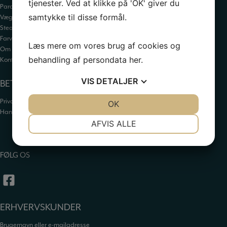
tjenester. Ved at klikke på 'OK' giver du
Paraffin
samtykke til disse formål.
Væger
Stearin
Farver
Læs mere om vores brug af cookies og
Om os
behandling af persondata
her
.
Kontakt
VIS
DETALJER
BETALING
Privatlivspolitik
JA
NEJ
OK
JA
NEJ
Handelsbetingelser
NØDVENDIGE
PRÆFERENCER
AFVIS ALLE
JA
NEJ
JA
NEJ
FØLG OS
MARKETING
STATISTIK
ERHVERVSKUNDER
Brugernavn eller e-mailadresse