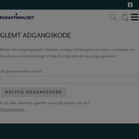
Hop
til
indholdet
0
0
GLEMT ADGANGSKODE
Mistet din adgangskode? Indtast venligst dit brugernavn eller e-mailadresse.
Du vil via e-mail modtage et link til at oprette en ny adgangskode.
Brugernavn eller e-mail
NULSTIL ADGANGSKODE
Er du ikke allerede oprettet som b2b-kunde hos os?
Forespørg her.