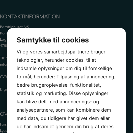
KONTAKTINFORMATION
Paraffinhuset A/S
Kontor: Orevej 211
Samtykke til cookies
Lager: Tandhjulet 5
4760 Vordingborg
Vi og vores samarbejdspartnere bruger
Tlf:
55 34 05 05
teknologier, herunder cookies, til at
info@paraffinhuset.dk
indsamle oplysninger om dig til forskellige
formål, herunder: Tilpasning af annoncering,
CVR: 37290505
bedre brugeroplevelse, funktionalitet,
Digital fortrydelsesformular
statistik og marketing. Disse oplysninger
kan blive delt med annoncerings- og
analysepartnere, som kan kombinere dem
OVERSIGT
med data, du tidligere har givet dem eller
Forside
de har indsamlet gennem din brug af deres
Lysstøbning