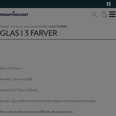
Hop
til
indholdet
0
0
FORSIDE
/
LYS I GLAS
/
GLAS OG BEHOLDERE
/
GLAS I 3 FARVER
GLAS I 3 FARVER
Glas i 3 farver.
Fersken, Oliven og Blå
Størrelse D 75mm x 50mm
Lav lys i glas eller anvend dem som stager til fyrfadslys/lampelys.
Pris ved køb af hel kasse med 96 stk. af samme farve.