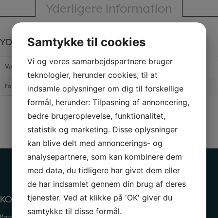
antal
Yderligere information
Samtykke til cookies
YDERLIGERE INFORMATION
Vi og vores samarbejdspartnere bruger
Vægt
N/A
teknologier, herunder cookies, til at
Farve
Blå, Fersken, Oliven
indsamle oplysninger om dig til forskellige
formål, herunder: Tilpasning af annoncering,
bedre brugeroplevelse, funktionalitet,
statistik og marketing. Disse oplysninger
kan blive delt med annoncerings- og
analysepartnere, som kan kombinere dem
med data, du tidligere har givet dem eller
de har indsamlet gennem din brug af deres
tjenester. Ved at klikke på 'OK' giver du
KONTAKTINFORMATION
samtykke til disse formål.
Paraffinhuset A/S