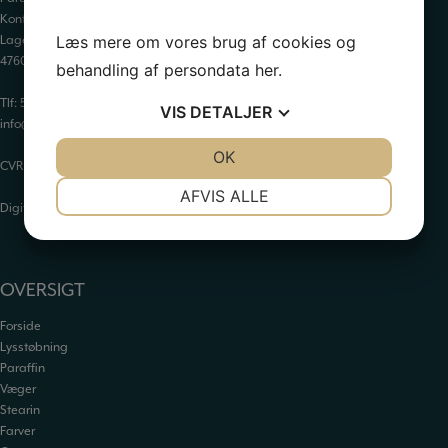
Kontor: Orevej 211
Læs mere om vores brug af cookies og
Lager: Tandhjulet 5
4760 Vordingborg
behandling af persondata
her
.
Tlf:
55 34 05 05
VIS
DETALJER
info@paraffinhuset.dk
JA
NEJ
OK
JA
NEJ
CVR: 37290505
NØDVENDIGE
PRÆFERENCER
AFVIS ALLE
Digital fortrydelsesformular
JA
NEJ
JA
NEJ
MARKETING
STATISTIK
OVERSIGT
Forside
Lysstøbning
Paraffin
Væger
Stearin
Farver