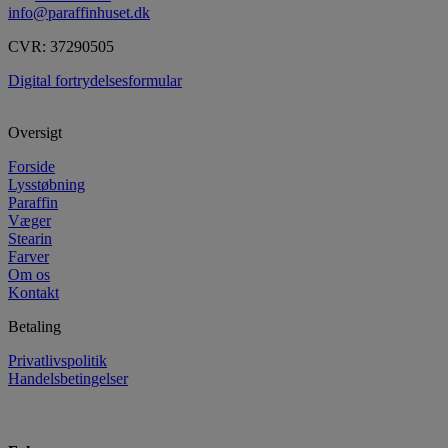
info@paraffinhuset.dk
CVR: 37290505
Digital fortrydelsesformular
Oversigt
Forside
Lysstøbning
Paraffin
Væger
Stearin
Farver
Om os
Kontakt
Betaling
Privatlivspolitik
Handelsbetingelser