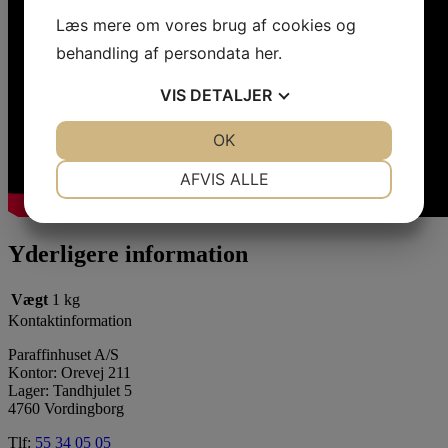
Læs mere om vores brug af cookies og
behandling af persondata
her
.
VIS
DETALJER
JA
NEJ
OK
JA
NEJ
NØDVENDIGE
PRÆFERENCER
AFVIS ALLE
JA
NEJ
JA
NEJ
MARKETING
STATISTIK
Yderligere information
Vægt
1 kg
Kontaktinformation
Paraffinhuset A/S
Kontor: Orevej 211
Lager: Tandhjulet 5
4760 Vordingborg
Tlf:
55 34 05 05