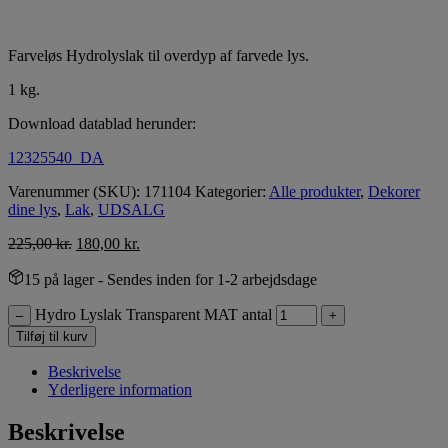
Farveløs Hydrolyslak til overdyp af farvede lys.
1 kg.
Download datablad herunder:
12325540_DA
Varenummer (SKU):
171104
Kategorier:
Alle produkter
,
Dekorer
dine lys
,
Lak
,
UDSALG
225,00
kr.
180,00
kr.
15 på lager
- Sendes inden for 1-2 arbejdsdage
Hydro Lyslak Transparent MAT antal
–
+
Tilføj til kurv
Beskrivelse
Yderligere information
Beskrivelse