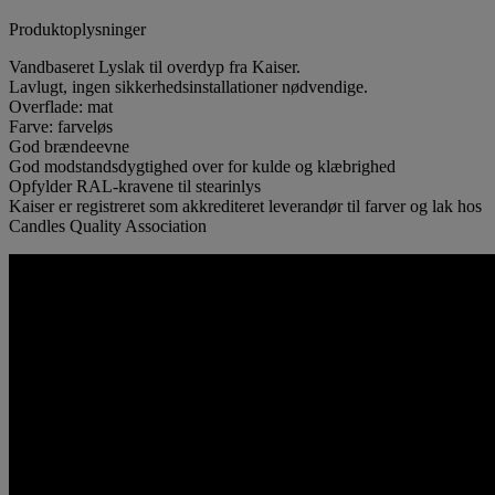
Produktoplysninger
Vandbaseret Lyslak til overdyp fra Kaiser.
Lavlugt, ingen sikkerhedsinstallationer nødvendige.
Overflade: mat
Farve: farveløs
God brændeevne
God modstandsdygtighed over for kulde og klæbrighed
Opfylder RAL-kravene til stearinlys
Kaiser er registreret som akkrediteret leverandør til farver og lak hos
Candles Quality Association