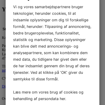
Vi og vores samarbejdspartnere bruger
Yderligere information
teknologier, herunder cookies, til at
indsamle oplysninger om dig til forskellige
Vægt
N/A
formål, herunder: Tilpasning af annoncering,
Størrelse
10 ml, 100 ml, 1000 ml, 500 ml
bedre brugeroplevelse, funktionalitet,
Kontaktinformation
statistik og marketing. Disse oplysninger
Paraffinhuset A/S
kan blive delt med annoncerings- og
Kontor: Orevej 211
analysepartnere, som kan kombinere dem
Lager: Tandhjulet 5
4760 Vordingborg
med data, du tidligere har givet dem eller
de har indsamlet gennem din brug af deres
Tlf:
55 34 05 05
info@paraffinhuset.dk
tjenester. Ved at klikke på 'OK' giver du
CVR: 37290505
samtykke til disse formål.
Digital fortrydelsesformular
Læs mere om vores brug af cookies og
behandling af persondata
her
.
Oversigt