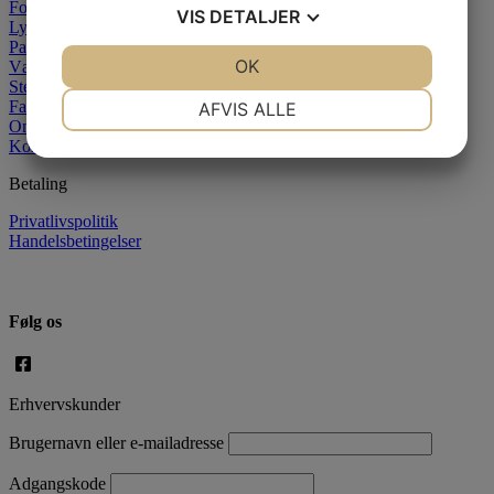
Forside
VIS
DETALJER
Lysstøbning
Paraffin
JA
NEJ
OK
JA
NEJ
Væger
Stearin
NØDVENDIGE
PRÆFERENCER
Farver
AFVIS ALLE
Om os
JA
NEJ
JA
NEJ
Kontakt
MARKETING
STATISTIK
Betaling
Privatlivspolitik
Handelsbetingelser
Følg os
Erhvervskunder
Brugernavn eller e-mailadresse
Adgangskode