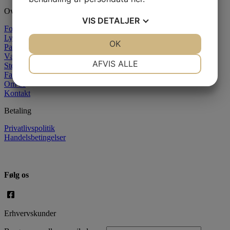
Oversigt
VIS
DETALJER
Forside
Lysstøbning
JA
NEJ
OK
JA
NEJ
Paraffin
Væger
NØDVENDIGE
PRÆFERENCER
AFVIS ALLE
Stearin
Farver
JA
NEJ
JA
NEJ
Om os
Kontakt
MARKETING
STATISTIK
Betaling
Privatlivspolitik
Handelsbetingelser
Følg os
Erhvervskunder