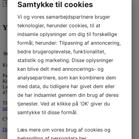
Samtykke til cookies
Tilføj til kurv
Yderligere information
Vi og vores samarbejdspartnere bruger
teknologier, herunder cookies, til at
Yderligere information
indsamle oplysninger om dig til forskellige
Vægt
N/A
formål, herunder: Tilpasning af annoncering,
bedre brugeroplevelse, funktionalitet,
Størrelse
10 ml, 100 ml, 1000 ml, 500 ml
statistik og marketing. Disse oplysninger
Kontaktinformation
kan blive delt med annoncerings- og
Paraffinhuset A/S
analysepartnere, som kan kombinere dem
Kontor: Orevej 211
med data, du tidligere har givet dem eller
Lager: Tandhjulet 5
4760 Vordingborg
de har indsamlet gennem din brug af deres
Tlf:
55 34 05 05
tjenester. Ved at klikke på 'OK' giver du
info@paraffinhuset.dk
samtykke til disse formål.
CVR: 37290505
Læs mere om vores brug af cookies og
Digital fortrydelsesformular
behandling af persondata
her
.