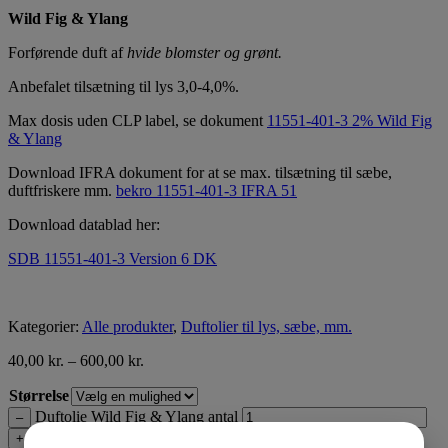
Wild Fig & Ylang
Forførende duft af
hvide blomster og grønt.
Anbefalet tilsætning til lys 3,0-4,0%.
Max dosis uden CLP label, se dokument
11551-401-3 2% Wild Fig
& Ylang
Download IFRA dokument for at se max. tilsætning til sæbe,
duftfriskere mm.
bekro 11551-401-3 IFRA 51
Download datablad her:
SDB 11551-401-3 Version 6 DK
Kategorier:
Alle produkter
,
Duftolier til lys, sæbe, mm.
40,00
kr.
–
600,00
kr.
Størrelse
Duftolie Wild Fig & Ylang antal
–
+