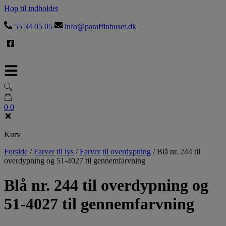
Hop til indholdet
55 34 05 05
info@paraffinhuset.dk
0
0
Kurv
Forside
/
Farver til lys
/
Farver til overdypning
/
Blå nr. 244 til
overdypning og 51-4027 til gennemfarvning
Blå nr. 244 til overdypning og
51-4027 til gennemfarvning