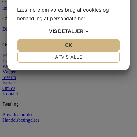
Tlf:
55 34 05 05
info@paraffinhuset.dk
Læs mere om vores brug af cookies og
behandling af persondata
her
.
CVR: 37290505
Digital fortrydelsesformular
VIS
DETALJER
JA
NEJ
OK
JA
NEJ
Oversigt
NØDVENDIGE
PRÆFERENCER
Forside
AFVIS ALLE
Lysstøbning
Paraffin
JA
NEJ
JA
NEJ
Væger
MARKETING
STATISTIK
Stearin
Farver
Om os
Kontakt
Betaling
Privatlivspolitik
Handelsbetingelser