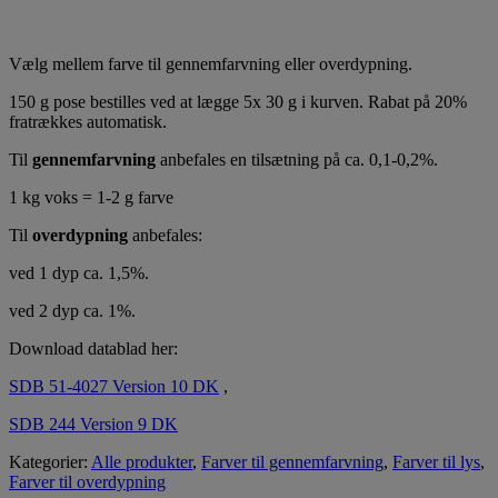
Vælg mellem farve til gennemfarvning eller overdypning.
150 g pose bestilles ved at lægge 5x 30 g i kurven. Rabat på 20%
fratrækkes automatisk.
Til
gennemfarvning
anbefales en tilsætning på ca. 0,1-0,2%.
1 kg voks = 1-2 g farve
Til
overdypning
anbefales:
ved 1 dyp ca. 1,5%.
ved 2 dyp ca. 1%.
Download datablad her:
SDB 51-4027 Version 10 DK
,
SDB 244 Version 9 DK
Kategorier:
Alle produkter
,
Farver til gennemfarvning
,
Farver til lys
,
Farver til overdypning