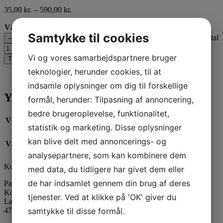
35,00
kr.
–
590,00
kr.
Vægt
Samtykke til cookies
Blå nr. 244 til overdypning og 51-4027 til gennemfarvning antal
–
+
Vi og vores samarbejdspartnere bruger
Tilføj til kurv
teknologier, herunder cookies, til at
Yderligere information
indsamle oplysninger om dig til forskellige
Yderligere information
formål, herunder: Tilpasning af annoncering,
bedre brugeroplevelse, funktionalitet,
Vægt
N/A
statistik og marketing. Disse oplysninger
1 kg til gennemfarvning, 1 kg til overdypning, 30 g til
kan blive delt med annoncerings- og
Vægt
gennemfarvning, 30 g til overdypning
analysepartnere, som kan kombinere dem
Kontaktinformation
med data, du tidligere har givet dem eller
de har indsamlet gennem din brug af deres
Paraffinhuset A/S
Kontor: Orevej 211
tjenester. Ved at klikke på 'OK' giver du
Lager: Tandhjulet 5
4760 Vordingborg
samtykke til disse formål.