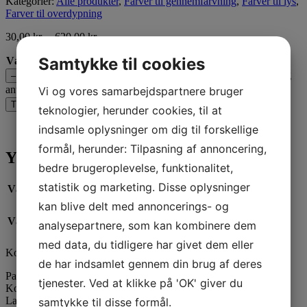
Kategorier:
Alle produkter
,
Farver til gennemfarvning
,
Farver til lys
,
Farver til overdypning
30,00
kr.
–
620,00
kr.
Samtykke til cookies
Vægt
Creme nr. 465 til overdypning og 16-1821 til gennemfarvning
–
antal
Vi og vores samarbejdspartnere bruger
+
Tilføj til kurv
teknologier, herunder cookies, til at
Yderligere information
indsamle oplysninger om dig til forskellige
formål, herunder: Tilpasning af annoncering,
Yderligere information
bedre brugeroplevelse, funktionalitet,
statistik og marketing. Disse oplysninger
Vægt
N/A
kan blive delt med annoncerings- og
1 kg til gennemfarvning, 1 kg til overdypning, 30 g til
Vægt
analysepartnere, som kan kombinere dem
gennemfarvning, 30 g til overdypning
med data, du tidligere har givet dem eller
Kontaktinformation
de har indsamlet gennem din brug af deres
Paraffinhuset A/S
tjenester. Ved at klikke på 'OK' giver du
Kontor: Orevej 211
Lager: Tandhjulet 5
samtykke til disse formål.