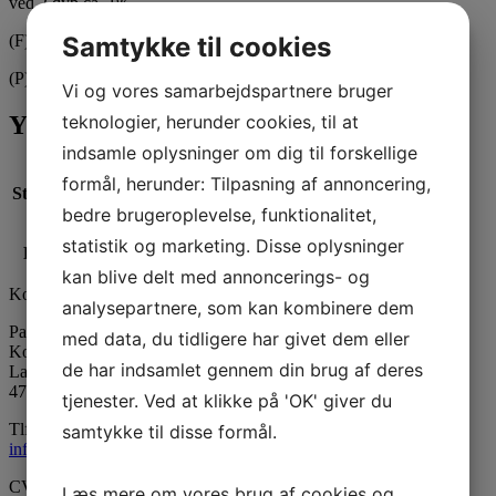
ved 2 dyp ca. 1%.
Samtykke til cookies
(F) = Farvestof
(P) = Pigmentfarve
Vi og vores samarbejdspartnere bruger
teknologier, herunder cookies, til at
Yderligere information
indsamle oplysninger om dig til forskellige
formål, herunder: Tilpasning af annoncering,
Størrelse
1kg, 50g
bedre brugeroplevelse, funktionalitet,
statistik og marketing. Disse oplysninger
Farve
Gennemfarvning, Overdypning
kan blive delt med annoncerings- og
Kontaktinformation
analysepartnere, som kan kombinere dem
Paraffinhuset A/S
med data, du tidligere har givet dem eller
Kontor: Orevej 211
de har indsamlet gennem din brug af deres
Lager: Tandhjulet 5
4760 Vordingborg
tjenester. Ved at klikke på 'OK' giver du
Tlf:
55 34 05 05
samtykke til disse formål.
info@paraffinhuset.dk
CVR: 37290505
Læs mere om vores brug af cookies og