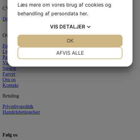
Læs mere om vores brug af cookies og
CVR: 37290505
behandling af persondata
her
.
Digital fortrydelsesformular
VIS
DETALJER
Oversigt
JA
NEJ
OK
JA
NEJ
Forside
NØDVENDIGE
PRÆFERENCER
Lysstøbning
AFVIS ALLE
Paraffin
Væger
JA
NEJ
JA
NEJ
Stearin
MARKETING
STATISTIK
Farver
Om os
Kontakt
Betaling
Privatlivspolitik
Handelsbetingelser
Følg os