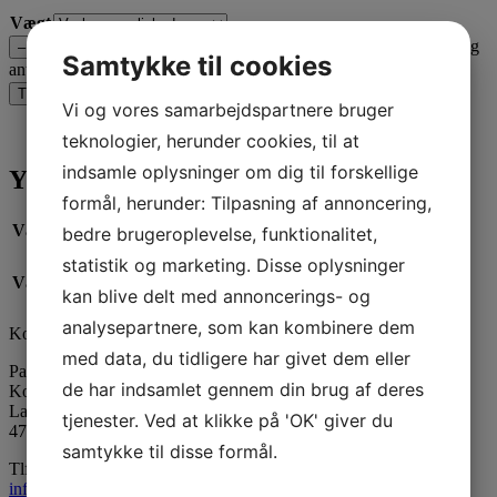
Vægt
Lyseblå nr. 243 til overdypning og 52-5577 til gennemfarvning
–
Samtykke til cookies
antal
+
Tilføj til kurv
Vi og vores samarbejdspartnere bruger
Yderligere information
teknologier, herunder cookies, til at
indsamle oplysninger om dig til forskellige
Yderligere information
formål, herunder: Tilpasning af annoncering,
Vægt
N/A
bedre brugeroplevelse, funktionalitet,
statistik og marketing. Disse oplysninger
1 kg til gennemfarvning, 1 kg til overdypning, 30 g til
Vægt
gennemfarvning, 30 g til overdypning
kan blive delt med annoncerings- og
analysepartnere, som kan kombinere dem
Kontaktinformation
med data, du tidligere har givet dem eller
Paraffinhuset A/S
de har indsamlet gennem din brug af deres
Kontor: Orevej 211
Lager: Tandhjulet 5
tjenester. Ved at klikke på 'OK' giver du
4760 Vordingborg
samtykke til disse formål.
Tlf:
55 34 05 05
info@paraffinhuset.dk