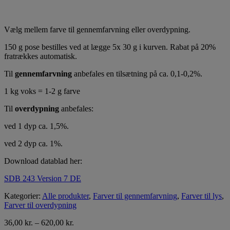
Vælg mellem farve til gennemfarvning eller overdypning.
150 g pose bestilles ved at lægge 5x 30 g i kurven. Rabat på 20%
fratrækkes automatisk.
Til
gennemfarvning
anbefales en tilsætning på ca. 0,1-0,2%.
1 kg voks = 1-2 g farve
Til
overdypning
anbefales:
ved 1 dyp ca. 1,5%.
ved 2 dyp ca. 1%.
Download datablad her:
SDB 243 Version 7 DE
Kategorier:
Alle produkter
,
Farver til gennemfarvning
,
Farver til lys
,
Farver til overdypning
36,00
kr.
–
620,00
kr.