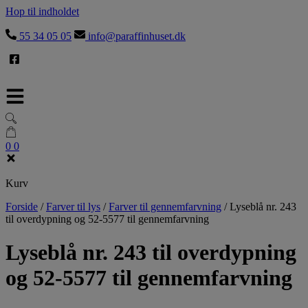
Hop til indholdet
55 34 05 05
info@paraffinhuset.dk
0
0
Kurv
Forside
/
Farver til lys
/
Farver til gennemfarvning
/
Lyseblå nr. 243
til overdypning og 52-5577 til gennemfarvning
Lyseblå nr. 243 til overdypning
og 52-5577 til gennemfarvning