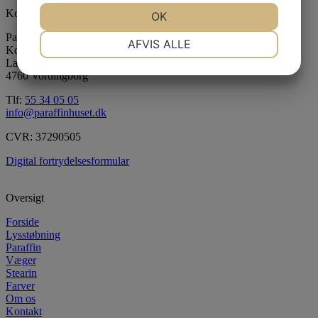
Kontaktinformation
JA
NEJ
OK
JA
NEJ
NØDVENDIGE
PRÆFERENCER
Paraffinhuset A/S
AFVIS ALLE
Kontor: Orevej 211
Lager: Tandhjulet 5
JA
NEJ
JA
NEJ
4760 Vordingborg
MARKETING
STATISTIK
Tlf:
55 34 05 05
info@paraffinhuset.dk
CVR: 37290505
Digital fortrydelsesformular
Oversigt
Forside
Lysstøbning
Paraffin
Væger
Stearin
Farver
Om os
Kontakt