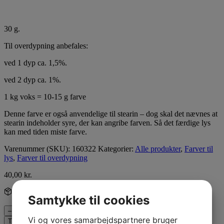
30 g.
Til overdypning anbefales:
ved 1 dyp ca. 1,5%.
ved 2 dyp ca. 1%.
1 kg voks = 10-15 g farve
Denne farve er også anvendelige til stearin – dog skal det nævnes at
stearin indeholder syre, der kan angribe farven. Så det færdige lys
kan med tiden miste farve.
Varenummer (SKU):
160322
Kategorier:
Alle produkter
,
Farver til
lys
,
Farver til overdypning
40,00
kr.
27 på lager
- Sendes inden for 1-2 arbejdsdage
Samtykke til cookies
Orange nr. 321 - 30 g antal
–
+
Vi og vores samarbejdspartnere bruger
Tilføj til kurv