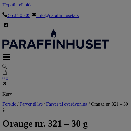
Hop til indholdet
55 34 05 05
info@paraffinhuset.dk
0
0
Kurv
Forside
/
Farver til lys
/
Farver til overdypning
/
Orange nr. 321 – 30
g
Orange nr. 321 – 30 g