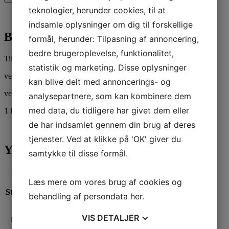
teknologier, herunder cookies, til at
Beskrivelse
Yderligere information
indsamle oplysninger om dig til forskellige
Beskrivelse
formål, herunder: Tilpasning af annoncering,
bedre brugeroplevelse, funktionalitet,
Til overdypning anbefales:
statistik og marketing. Disse oplysninger
ved 1 dyp ca. 1,5%.
kan blive delt med annoncerings- og
ved 2 dyp ca. 1%.
analysepartnere, som kan kombinere dem
med data, du tidligere har givet dem eller
1 kg voks = 10-15 g farve
de har indsamlet gennem din brug af deres
tjenester. Ved at klikke på 'OK' giver du
Yderligere information
samtykke til disse formål.
Vægt
0,03 kg
Læs mere om vores brug af cookies og
Størrelse
1kg, 50g
behandling af persondata
her
.
VIS
DETALJER
Farve
Gennemfarvning, Overdypning