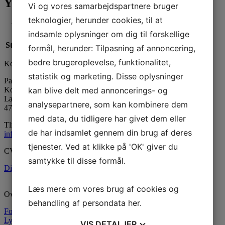
Yderligere information
Vi og vores samarbejdspartnere bruger
teknologier, herunder cookies, til at
Vægt
N/A
indsamle oplysninger om dig til forskellige
Størrelse
10 ml, 100 ml, 1000 ml, 500 ml
formål, herunder: Tilpasning af annoncering,
bedre brugeroplevelse, funktionalitet,
Kontaktinformation
statistik og marketing. Disse oplysninger
Paraffinhuset A/S
Kontor: Orevej 211
kan blive delt med annoncerings- og
Lager: Tandhjulet 5
analysepartnere, som kan kombinere dem
4760 Vordingborg
med data, du tidligere har givet dem eller
Tlf:
55 34 05 05
de har indsamlet gennem din brug af deres
info@paraffinhuset.dk
tjenester. Ved at klikke på 'OK' giver du
CVR: 37290505
samtykke til disse formål.
Digital fortrydelsesformular
Læs mere om vores brug af cookies og
Oversigt
behandling af persondata
her
.
Forside
Lysstøbning
VIS
DETALJER