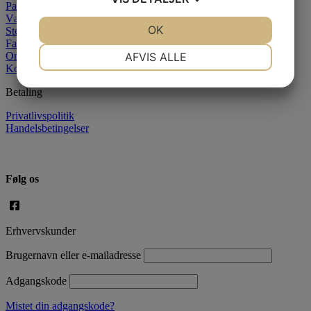
Paraffin
Væger
JA
NEJ
OK
JA
NEJ
Stearin
Farver
NØDVENDIGE
PRÆFERENCER
Om os
AFVIS ALLE
Kontakt
JA
NEJ
JA
NEJ
Betaling
MARKETING
STATISTIK
Privatlivspolitik
Handelsbetingelser
Følg os
Erhvervskunder
Brugernavn eller e-mailadresse
Adgangskode
Mistet din adgangskode?