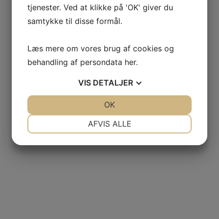
tjenester. Ved at klikke på 'OK' giver du
samtykke til disse formål.
Læs mere om vores brug af cookies og
behandling af persondata
her
.
VIS
DETALJER
JA
NEJ
OK
JA
NEJ
NØDVENDIGE
PRÆFERENCER
AFVIS ALLE
JA
NEJ
JA
NEJ
MARKETING
STATISTIK