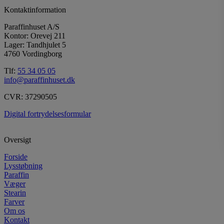
Kontaktinformation
Paraffinhuset A/S
Kontor: Orevej 211
Lager: Tandhjulet 5
4760 Vordingborg
Tlf:
55 34 05 05
info@paraffinhuset.dk
CVR: 37290505
Digital fortrydelsesformular
Oversigt
Forside
Lysstøbning
Paraffin
Væger
Stearin
Farver
Om os
Kontakt