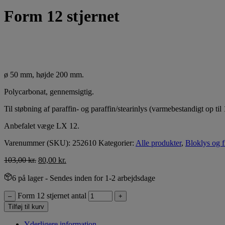
Form 12 stjernet
ø 50 mm, højde 200 mm.
Polycarbonat, gennemsigtig.
Til støbning af paraffin- og paraffin/stearinlys (varmebestandigt op til
Anbefalet væge LX 12.
Varenummer (SKU):
252610
Kategorier:
Alle produkter
,
Bloklys og f
103,00
kr.
80,00
kr.
6 på lager
- Sendes inden for 1-2 arbejdsdage
Form 12 stjernet antal
–
+
Tilføj til kurv
Yderligere information