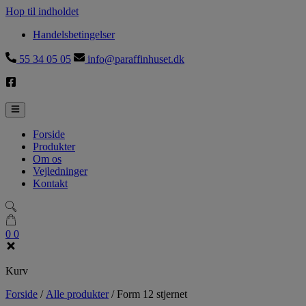
Hop til indholdet
Handelsbetingelser
55 34 05 05
info@paraffinhuset.dk
Forside
Produkter
Om os
Vejledninger
Kontakt
0
0
Kurv
Forside
/
Alle produkter
/
Form 12 stjernet