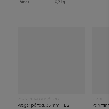
Vægt
0,2 kg
Læs mere
VOKSEDE VÆGER PÅ FOD
PLADE
Væger på fod, 35 mm, TL 21,
Paraffin