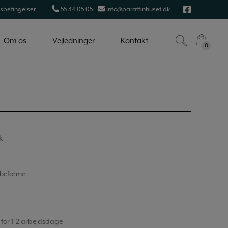
sbetingelser
55 34 05 05
info@paraffinhuset.dk
Om os
Vejledninger
Kontakt
0
0
k
øbeforme
 for 1-2 arbejdsdage