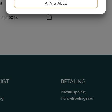
NØDVENDIGE
PRÆFERENCER
g
AFVIS ALLE
JA
NEJ
JA
NEJ
–
525,00
kr.
MARKETING
STATISTIK
IGT
BETALING
Privatlivspolitik
ng
Handelsbetingelser