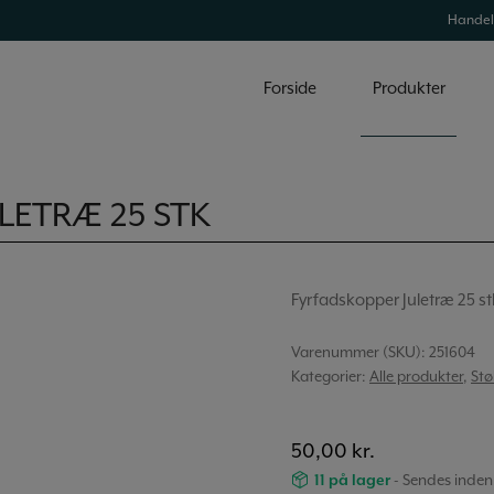
Handel
Forside
Produkter
LETRÆ 25 STK
Fyrfadskopper Juletræ 25 st
Varenummer (SKU):
251604
Kategorier:
Alle produkter
,
St
50,00
kr.
11 på lager
- Sendes inden