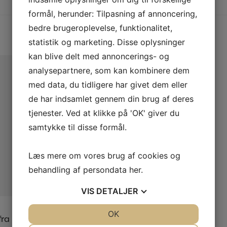
formål, herunder: Tilpasning af annoncering,
bedre brugeroplevelse, funktionalitet,
statistik og marketing. Disse oplysninger
kan blive delt med annoncerings- og
analysepartnere, som kan kombinere dem
med data, du tidligere har givet dem eller
de har indsamlet gennem din brug af deres
tjenester. Ved at klikke på 'OK' giver du
samtykke til disse formål.
Læs mere om vores brug af cookies og
behandling af persondata
her
.
VIS
DETALJER
Læs mere
JA
NEJ
OK
JA
NEJ
 fra Kina 56-58 gr. Mængde