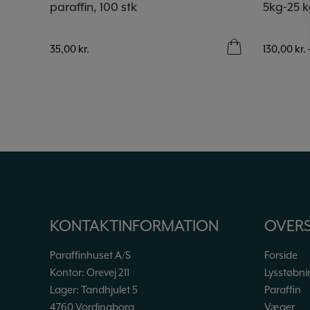
paraffin, 100 stk
5kg-25 k
35,00
kr.
130,00
kr.
KONTAKTINFORMATION
OVERS
Paraffinhuset A/S
Forside
Kontor: Orevej 211
Lysstøbni
Lager: Tandhjulet 5
Paraffin
4760 Vordingborg
Væger