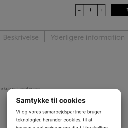
Forme
–
+
Fyrfadskopper
Juletræ
25
Beskrivelse
Yderligere information
stk
antal
ne kan evt. genbruges.
Samtykke til cookies
N
Vi og vores samarbejdspartnere bruger
teknologier, herunder cookies, til at
indsamle oplysninger om dig til forskellige