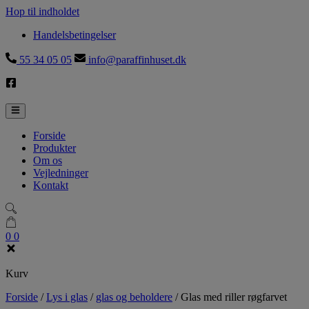
Hop til indholdet
Handelsbetingelser
55 34 05 05
info@paraffinhuset.dk
Forside
Produkter
Om os
Vejledninger
Kontakt
0
0
Kurv
Forside
/
Lys i glas
/
glas og beholdere
/
Glas med riller røgfarvet