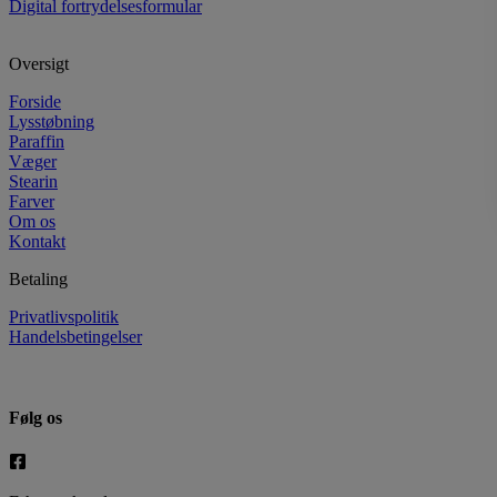
Digital fortrydelsesformular
Oversigt
Forside
Lysstøbning
Paraffin
Væger
Stearin
Farver
Om os
Kontakt
Betaling
Privatlivspolitik
Handelsbetingelser
Følg os