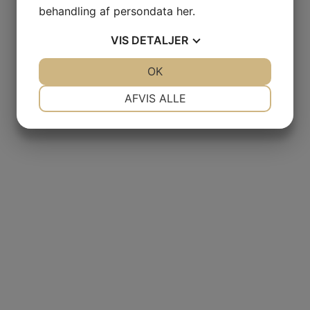
behandling af persondata
her
.
VIS
DETALJER
JA
NEJ
OK
JA
NEJ
NØDVENDIGE
PRÆFERENCER
AFVIS ALLE
JA
NEJ
JA
NEJ
MARKETING
STATISTIK