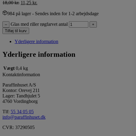
18,00
kr.
11,25
kr.
984 på lager
- Sendes inden for 1-2 arbejdsdage
Glas med riller røgfarvet antal
–
+
Tilføj til kurv
Yderligere information
Yderligere information
Vægt
0,4 kg
Kontaktinformation
Paraffinhuset A/S
Kontor: Orevej 211
Lager: Tandhjulet 5
4760 Vordingborg
Tlf:
55 34 05 05
info@paraffinhuset.dk
CVR: 37290505