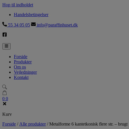
Hop til indholdet
Handelsbetingelser
55 34 05 05
info@paraffinhuset.dk
Forside
Produkter
Om os
Vejledninger
Kontakt
0
0
Kurv
Forside
/
Alle produkter
/
Metalforme 6 kantetkonisk flere str. – brugt