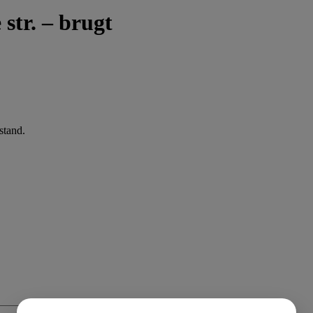
str. – brugt
stand.
+