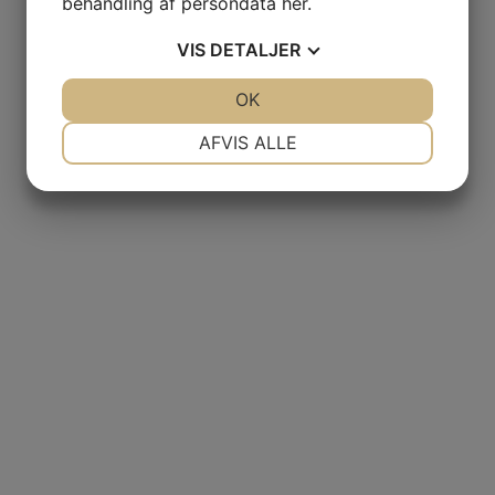
behandling af persondata
her
.
VIS
DETALJER
JA
NEJ
OK
JA
NEJ
NØDVENDIGE
PRÆFERENCER
AFVIS ALLE
JA
NEJ
JA
NEJ
MARKETING
STATISTIK