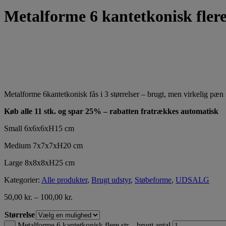
Metalforme 6 kantetkonisk flere 
Metalforme 6kantetkonisk fås i 3 størrelser – brugt, men virkelig pæn 
Køb alle 11 stk. og spar 25% – rabatten fratrækkes automatisk
Small 6x6x6xH15 cm
Medium 7x7x7xH20 cm
Large 8x8x8xH25 cm
Kategorier:
Alle produkter
,
Brugt udstyr
,
Støbeforme
,
UDSALG
50,00
kr.
–
100,00
kr.
Størrelse
Metalforme 6 kantetkonisk flere str. - brugt antal
–