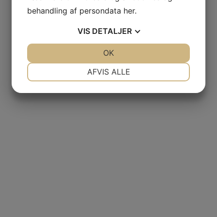
behandling af persondata
her
.
VIS
DETALJER
JA
NEJ
OK
JA
NEJ
NØDVENDIGE
PRÆFERENCER
AFVIS ALLE
JA
NEJ
JA
NEJ
MARKETING
STATISTIK