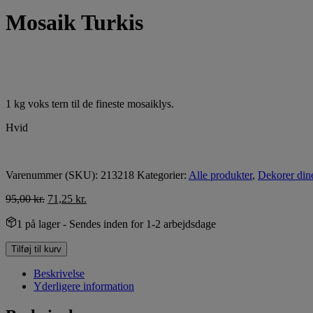
Mosaik Turkis
1 kg voks tern til de fineste mosaiklys.
Hvid
Varenummer (SKU):
213218
Kategorier:
Alle produkter
,
Dekorer dine
95,00
kr.
71,25
kr.
1 på lager
- Sendes inden for 1-2 arbejdsdage
Tilføj til kurv
Beskrivelse
Yderligere information