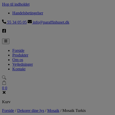
Hop til indholdet
Handelsbetingelser
55 34 05 05
info@paraffinhuset.dk
Forside
Produkter
Om os
Vejledninger
Kontakt
0
0
Kurv
Forside
/
Dekorer dine lys
/
Mosaik
/
Mosaik Turkis