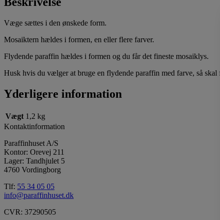
Beskrivelse
Væge sættes i den ønskede form.
Mosaiktern hældes i formen, en eller flere farver.
Flydende paraffin hældes i formen og du får det fineste mosaiklys.
Husk hvis du vælger at bruge en flydende paraffin med farve, så ska
Yderligere information
Vægt
1,2 kg
Kontaktinformation
Paraffinhuset A/S
Kontor: Orevej 211
Lager: Tandhjulet 5
4760 Vordingborg
Tlf:
55 34 05 05
info@paraffinhuset.dk
CVR: 37290505