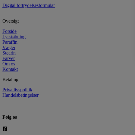
Digital fortrydelsesformular
Oversigt
Forside
Lysstøbning
Paraffin
Væger
Stearin
Farver
Om os
Kontakt
Betaling
Privatlivspolitik
Handelsbetingelser
Følg os