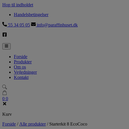
Hop til indholdet
Handelsbetingelser
55 34 05 05
info@paraffinhuset.dk
Forside
Produkter
Om os
Vejledninger
Kontakt
0
0
Kurv
Forside
/
Alle produkter
/
Starterkit 8 EcoCoco