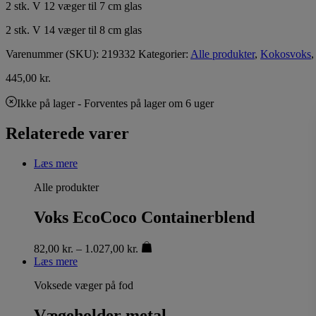
2 stk. V 12 væger til 7 cm glas
2 stk. V 14 væger til 8 cm glas
Varenummer (SKU):
219332
Kategorier:
Alle produkter
,
Kokosvoks
445,00
kr.
Ikke på lager
- Forventes på lager om 6 uger
Relaterede varer
Læs mere
Alle produkter
Voks EcoCoco Containerblend
82,00
kr.
–
1.027,00
kr.
Læs mere
Voksede væger på fod
Vægeholder metal