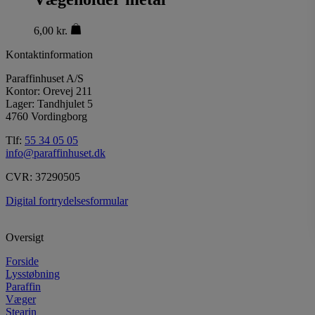
6,00
kr.
Kontaktinformation
Paraffinhuset A/S
Kontor: Orevej 211
Lager: Tandhjulet 5
4760 Vordingborg
Tlf:
55 34 05 05
info@paraffinhuset.dk
CVR: 37290505
Digital fortrydelsesformular
Oversigt
Forside
Lysstøbning
Paraffin
Væger
Stearin