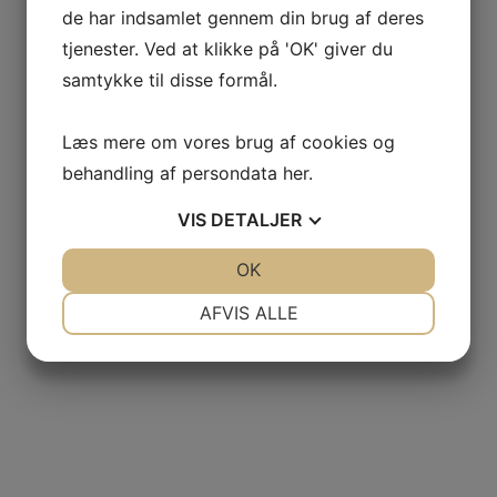
de har indsamlet gennem din brug af deres
tjenester. Ved at klikke på 'OK' giver du
samtykke til disse formål.
Læs mere om vores brug af cookies og
behandling af persondata
her
.
VIS
DETALJER
JA
NEJ
OK
JA
NEJ
NØDVENDIGE
PRÆFERENCER
AFVIS ALLE
JA
NEJ
JA
NEJ
MARKETING
STATISTIK