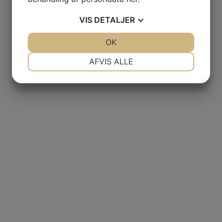
VIS
DETALJER
JA
NEJ
OK
JA
NEJ
NØDVENDIGE
PRÆFERENCER
AFVIS ALLE
JA
NEJ
JA
NEJ
MARKETING
STATISTIK