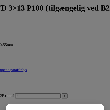
 FD 3×13 P100 (tilgængelig ved B
 50-55mm.
ppede paraffinlys
2B) antal
+