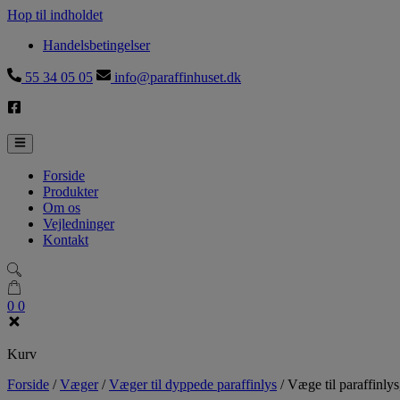
Hop til indholdet
Handelsbetingelser
55 34 05 05
info@paraffinhuset.dk
Forside
Produkter
Om os
Vejledninger
Kontakt
0
0
Kurv
Forside
/
Væger
/
Væger til dyppede paraffinlys
/
Væge til paraffinl