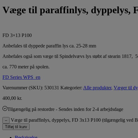
Væge til paraffinlys, dyppelys,
FD 3×13 P100
Anbefales til dyppede paraffin lys ca. 25-28 mm
Anbefales også som væge til Spindelvævs lys støbt af stearin 1817,
ca. 770 meter på spolen.
FD Series WPS_en
Varenummer (SKU):
530131
Kategorier:
Alle produkter
,
Væger til dy
400,00
kr.
Tilgængelig på restordre
- Sendes inden for 2-4 arbejdsdage
Væge til paraffinlys, dyppelys, FD 3x13 P100 (tilgængelig ved B
–
Tilføj til kurv
Beskrivelse