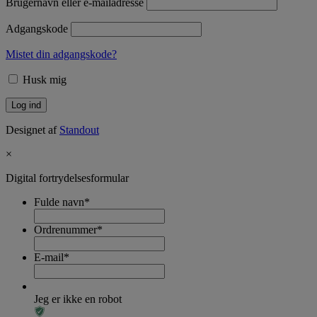
Brugernavn eller e-mailadresse
Adgangskode
Mistet din adgangskode?
Husk mig
Designet af
Standout
×
Digital fortrydelsesformular
Fulde navn
*
Ordrenummer
*
E-mail
*
Jeg er ikke en robot