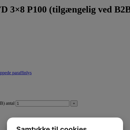
 FD 3×8 P100 (tilgængelig ved B2
ppede paraffinlys
B) antal
+
Samtykke til cookies