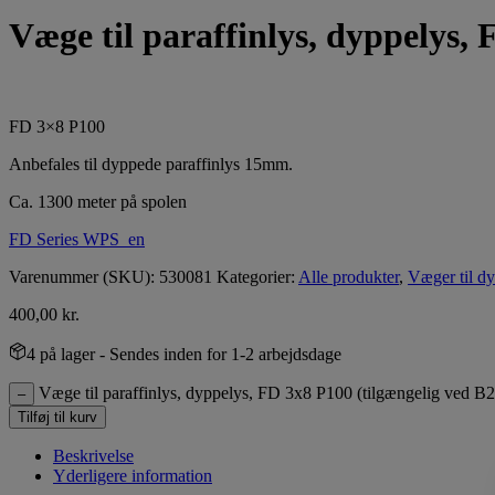
Væge til paraffinlys, dyppelys,
FD 3×8 P100
Anbefales til dyppede paraffinlys 15mm.
Ca. 1300 meter på spolen
FD Series WPS_en
Varenummer (SKU):
530081
Kategorier:
Alle produkter
,
Væger til dy
400,00
kr.
4 på lager
- Sendes inden for 1-2 arbejdsdage
Væge til paraffinlys, dyppelys, FD 3x8 P100 (tilgængelig ved B2
–
Tilføj til kurv
Beskrivelse
Yderligere information