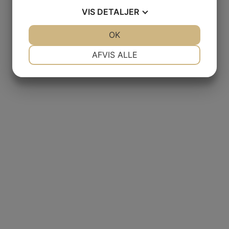
VIS
DETALJER
JA
NEJ
OK
JA
NEJ
NØDVENDIGE
PRÆFERENCER
AFVIS ALLE
JA
NEJ
JA
NEJ
MARKETING
STATISTIK