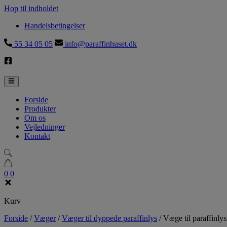
Hop til indholdet
Handelsbetingelser
55 34 05 05
info@paraffinhuset.dk
Forside
Produkter
Om os
Vejledninger
Kontakt
0
0
Kurv
Forside
/
Væger
/
Væger til dyppede paraffinlys
/
Væge til paraffinly