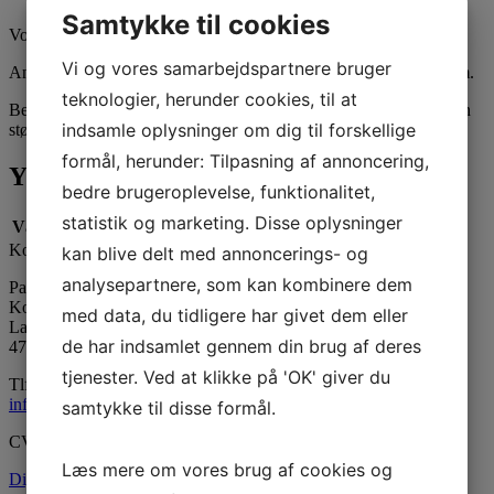
Samtykke til cookies
Voksede væger på fod, 100 mm.
Vi og vores samarbejdspartnere bruger
Anvendes til paraffin og vegetabilsk voks, glas diameter 40-55mm.
teknologier, herunder cookies, til at
Benyt Wedo Wicks vægekonfigurator hvis du er i tvivl om hvilken
indsamle oplysninger om dig til forskellige
størrelse væge du skal anvende.
formål, herunder: Tilpasning af annoncering,
Yderligere information
bedre brugeroplevelse, funktionalitet,
statistik og marketing. Disse oplysninger
Vægt
0,2 kg
Kontaktinformation
kan blive delt med annoncerings- og
analysepartnere, som kan kombinere dem
Paraffinhuset A/S
Kontor: Orevej 211
med data, du tidligere har givet dem eller
Lager: Tandhjulet 5
de har indsamlet gennem din brug af deres
4760 Vordingborg
tjenester. Ved at klikke på 'OK' giver du
Tlf:
55 34 05 05
info@paraffinhuset.dk
samtykke til disse formål.
CVR: 37290505
Læs mere om vores brug af cookies og
Digital fortrydelsesformular