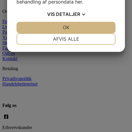
behandling af persondata
her
.
Oversigt
VIS
DETALJER
Forside
Lysstøbning
JA
NEJ
OK
JA
NEJ
Paraffin
NØDVENDIGE
PRÆFERENCER
Væger
AFVIS ALLE
Stearin
Farver
JA
NEJ
JA
NEJ
Om os
MARKETING
STATISTIK
Kontakt
Betaling
Privatlivspolitik
Handelsbetingelser
Følg os
Erhvervskunder