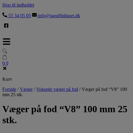
Hop til indholdet
55 34 05 05
info@paraffinhuset.dk
0
0
Kurv
Forside
/
Væger
/
Voksede væger på fod
/
Væger på fod “V8” 100
mm 25 stk.
Væger på fod “V8” 100 mm 25
stk.