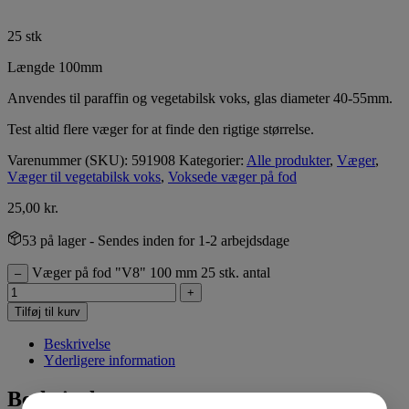
25 stk
Længde 100mm
Anvendes til paraffin og vegetabilsk voks, glas diameter 40-55mm.
Test altid flere væger for at finde den rigtige størrelse.
Varenummer (SKU):
591908
Kategorier:
Alle produkter
,
Væger
,
Væger til vegetabilsk voks
,
Voksede væger på fod
25,00
kr.
53 på lager
- Sendes inden for 1-2 arbejdsdage
Væger på fod "V8" 100 mm 25 stk. antal
–
+
Tilføj til kurv
Beskrivelse
Yderligere information
Beskrivelse