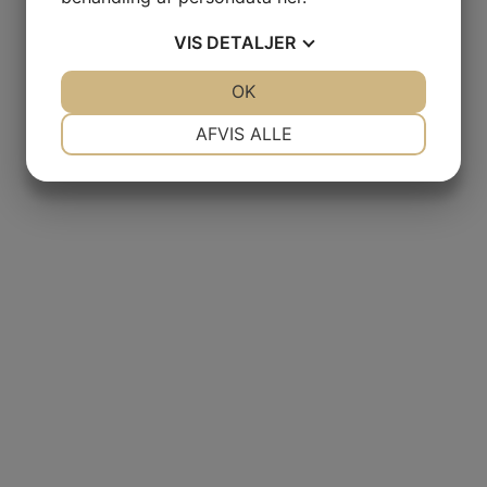
VIS
DETALJER
JA
NEJ
OK
JA
NEJ
NØDVENDIGE
PRÆFERENCER
AFVIS ALLE
JA
NEJ
JA
NEJ
MARKETING
STATISTIK