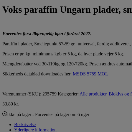
Voks paraffin Ungarn plader, sm
Forventes først tilgængelig igen i foråret 2027.
Paraffin i plader, Smeltepunkt 57-59 gr., universal, færdig additiveret
Prisen er pr. kg. mimimums køb er 5 kg, da hver plade vejer 5 kg.
Mængderabatter ved 30-119kg og 120-720kg. Prisen ændres automat
Sikkerheds datablad downloades her:
MSDS 5759 MOL
Varenummer (SKU):
295759
Kategorier:
Alle produkter
,
Bloklys og f
33,80
kr.
Ikke på lager
- Forventes på lager om 6 uger
Beskrivelse
Yderligere information