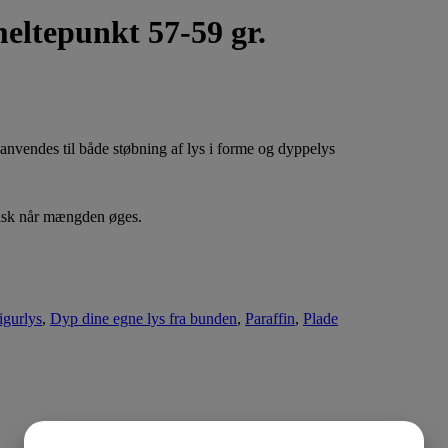
eltepunkt 57-59 gr.
, anvendes til både støbning af lys i forme og dyppelys
isk når mængden øges.
igurlys
,
Dyp dine egne lys fra bunden
,
Paraffin
,
Plade