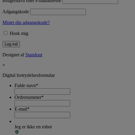
Brugernavn eller e-mailadresse
Adgangskode
Mistet din adgangskode?
Husk mig
Designet af
Standout
×
Digital fortrydelsesformular
Fulde navn
*
Ordrenummer
*
E-mail
*
Jeg er ikke en robot