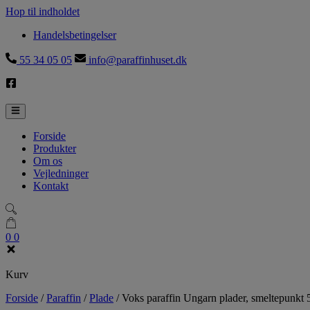
Hop til indholdet
Handelsbetingelser
55 34 05 05
info@paraffinhuset.dk
Forside
Produkter
Om os
Vejledninger
Kontakt
0
0
Kurv
Forside
/
Paraffin
/
Plade
/
Voks paraffin Ungarn plader, smeltepunkt 