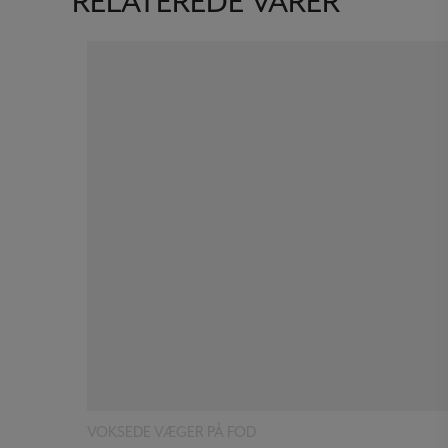
RELATEREDE VARER
Læs mere
VOKSEDE VÆGER PÅ FOD