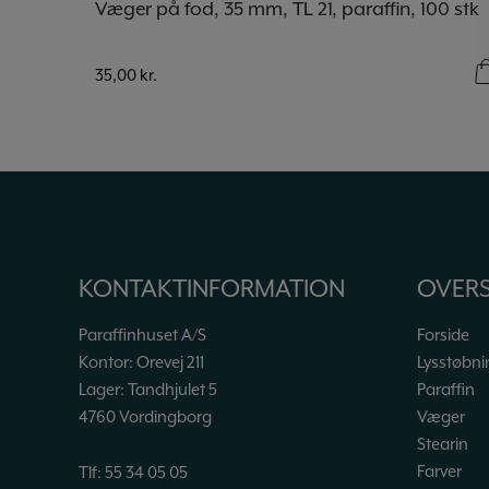
Væger på fod, 35 mm, TL 21, paraffin, 100 stk
35,00
kr.
KONTAKTINFORMATION
OVERS
Paraffinhuset A/S
Forside
Kontor: Orevej 211
Lysstøbni
Lager: Tandhjulet 5
Paraffin
4760 Vordingborg
Væger
Stearin
Farver
Tlf:
55 34 05 05