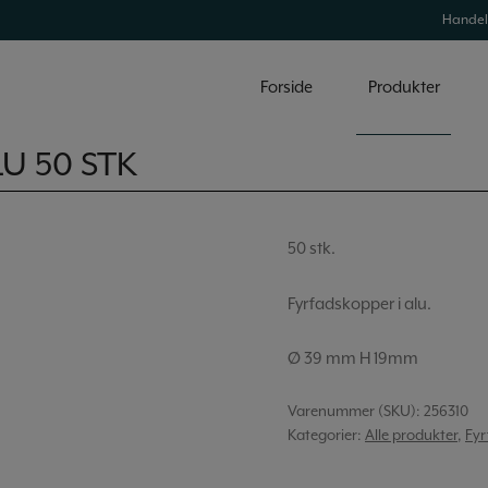
Handel
Forside
Produkter
U 50 STK
50 stk.
Fyrfadskopper i alu.
Ø 39 mm H 19mm
Varenummer (SKU):
256310
Kategorier:
Alle produkter
,
Fyr