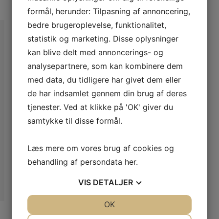
formål, herunder: Tilpasning af annoncering,
bedre brugeroplevelse, funktionalitet,
statistik og marketing. Disse oplysninger
kan blive delt med annoncerings- og
analysepartnere, som kan kombinere dem
med data, du tidligere har givet dem eller
de har indsamlet gennem din brug af deres
tjenester. Ved at klikke på 'OK' giver du
samtykke til disse formål.
Læs mere om vores brug af cookies og
behandling af persondata
her
.
VIS
DETALJER
JA
NEJ
OK
JA
NEJ
Læs mere
PASTILLER
NØDVENDIGE
PRÆFERENCER