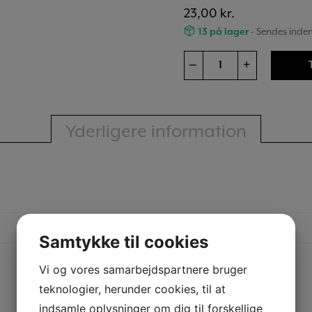
23,00
kr.
13 på lager
- Sendes inden
Forme
–
+
Fyrfadskopper
alu
50
Yderligere information
stk
antal
N
Samtykke til cookies
Vi og vores samarbejdspartnere bruger
teknologier, herunder cookies, til at
indsamle oplysninger om dig til forskellige