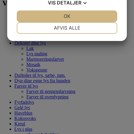
Varekategorier
VIS
DETALJER
JA
NEJ
OK
JA
NEJ
AAK
Alle produkter
NØDVENDIGE
PRÆFERENCER
Bivoks
AFVIS ALLE
Bloklys og figurlys
JA
NEJ
JA
NEJ
Brugt udstyr
Dekorer dine lys
MARKETING
STATISTIK
Lak
Lys maling
Marmoreringsfarver
Mosaik
Vokspenne
Duftolier til lys, sæbe, mm.
Dyp dine egne lys fra bunden
Farver til lys
Farver til gennemfarvning
Farver til overdypning
Fyrfadslys
Gelé lys
Haveblus
Kokosvoks
Kreul
Lys i glas