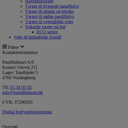
Haveblusvæger
Væger til dyppede paraffinlys
Væger til stearin og bivoks
Væger til støbte paraffinlys
Væger til vegetabilsk voks
Voksede væger på fod
ECO serien
Voks til industrielle formål
Filtrer
Kontaktinformation
Paraffinhuset A/S
Kontor: Orevej 211
Lager: Tandhjulet 5
4760 Vordingborg
Tlf:
55 34 05 05
info@paraffinhuset.dk
CVR: 37290505
Digital fortrydelsesformular
Oversigt