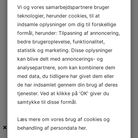
stearinfyrfad
Vi og vores samarbejdspartnere bruger
35,00
kr.
teknologier, herunder cookies, til at
Læs mere
indsamle oplysninger om dig til forskellige
Voksede væger på fod
formål, herunder: Tilpasning af annoncering,
bedre brugeroplevelse, funktionalitet,
Væger på fod, 35 mm, TL 18,
statistik og marketing. Disse oplysninger
paraffin, 100 stk
kan blive delt med annoncerings- og
35,00
kr.
analysepartnere, som kan kombinere dem
Læs mere
med data, du tidligere har givet dem eller
Voksede væger på fod
de har indsamlet gennem din brug af deres
tjenester. Ved at klikke på 'OK' giver du
Væger på fod, 35 mm, TL 21,
samtykke til disse formål.
paraffin, 100 stk
35,00
kr.
Læs mere om vores brug af cookies og
behandling af persondata
her
.