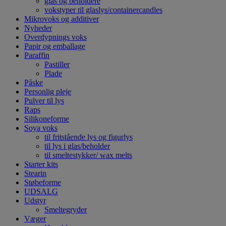
glas og beholdere
vokstyper til glaslys/containercandles
Mikrovoks og additiver
Nyheder
Overdypnings voks
Papir og emballage
Paraffin
Pastiller
Plade
Påske
Personlig pleje
Pulver til lys
Raps
Silikoneforme
Soya voks
til fritstående lys og figurlys
til lys i glas/beholder
til smeltestykker/ wax melts
Starter kits
Stearin
Støbeforme
UDSALG
Udstyr
Smeltegryder
Væger