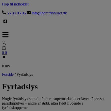
Hop til indholdet
55 34 05 05
info@paraffinhuset.dk
0
0
Kurv
Forside
/
Fyrfadslys
Fyrfadslys
Nogle fyrfadslys som du finder i supermarkedet er lavet af presset
paraffinpulver – andre er støbt, altså fyldt flydende i
fyrfadskopperne.