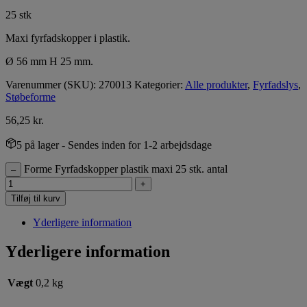
25 stk
Maxi fyrfadskopper i plastik.
Ø 56 mm H 25 mm.
Varenummer (SKU):
270013
Kategorier:
Alle produkter
,
Fyrfadslys
,
Støbeforme
56,25
kr.
5 på lager
- Sendes inden for 1-2 arbejdsdage
Forme Fyrfadskopper plastik maxi 25 stk. antal
–
+
Tilføj til kurv
Yderligere information
Yderligere information
Vægt
0,2 kg