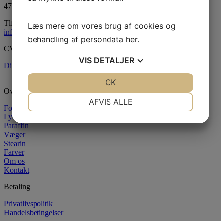
4760 Vordingborg
Tlf:
55 34 05 05
Læs mere om vores brug af cookies og
info@paraffinhuset.dk
behandling af persondata
her
.
CVR: 37290505
VIS
DETALJER
Digital fortrydelsesformular
JA
NEJ
OK
JA
NEJ
Oversigt
NØDVENDIGE
PRÆFERENCER
AFVIS ALLE
Forside
Lysstøbning
JA
NEJ
JA
NEJ
Paraffin
MARKETING
STATISTIK
Væger
Stearin
Farver
Om os
Kontakt
Betaling
Privatlivspolitik
Handelsbetingelser