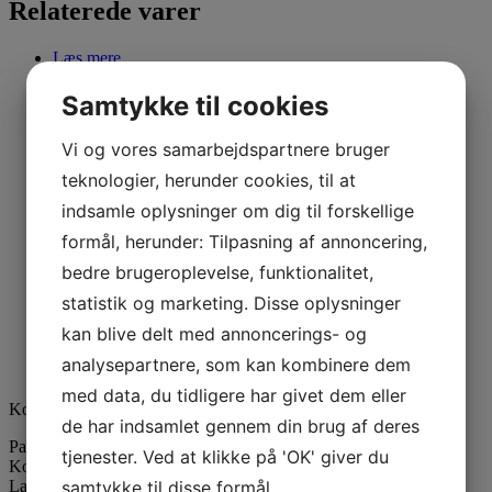
Relaterede varer
Læs mere
Voksede væger på fod
Samtykke til cookies
Væger på fod, 35 mm, TL 21,
Vi og vores samarbejdspartnere bruger
paraffin, 100 stk
teknologier, herunder cookies, til at
indsamle oplysninger om dig til forskellige
35,00
kr.
Læs mere
formål, herunder: Tilpasning af annoncering,
bedre brugeroplevelse, funktionalitet,
Pastiller
statistik og marketing. Disse oplysninger
Paraffin HW 5603.
kan blive delt med annoncerings- og
analysepartnere, som kan kombinere dem
51,00
kr.
–
720,00
kr.
med data, du tidligere har givet dem eller
Kontaktinformation
de har indsamlet gennem din brug af deres
Paraffinhuset A/S
tjenester. Ved at klikke på 'OK' giver du
Kontor: Orevej 211
samtykke til disse formål.
Lager: Tandhjulet 5