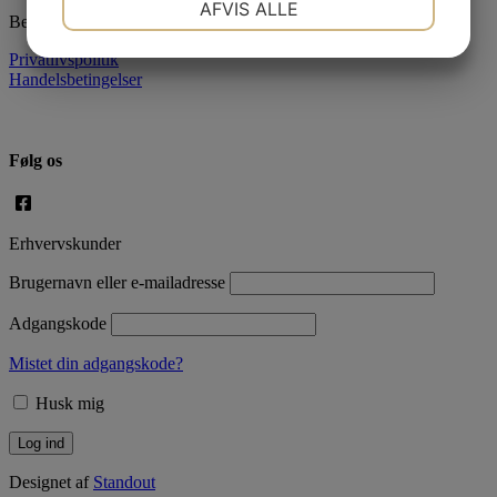
AFVIS ALLE
Betaling
JA
NEJ
JA
NEJ
Privatlivspolitik
MARKETING
STATISTIK
Handelsbetingelser
Følg os
Erhvervskunder
Brugernavn eller e-mailadresse
Adgangskode
Mistet din adgangskode?
Husk mig
Designet af
Standout