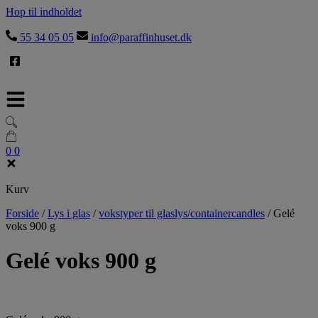
Hop til indholdet
55 34 05 05
info@paraffinhuset.dk
0
0
Kurv
Forside
/
Lys i glas
/
vokstyper til glaslys/containercandles
/
Gelé
voks 900 g
Gelé voks 900 g