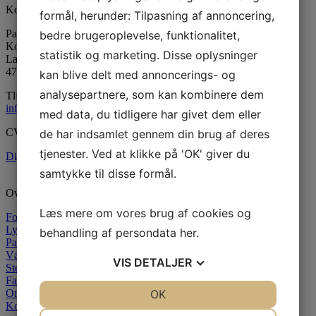
Kontaktinformation
formål, herunder: Tilpasning af annoncering,
Paraffinhuset A/S
bedre brugeroplevelse, funktionalitet,
Kontor: Orevej 211
statistik og marketing. Disse oplysninger
Lager: Tandhjulet 5
4760 Vordingborg
kan blive delt med annoncerings- og
analysepartnere, som kan kombinere dem
Tlf:
55 34 05 05
info@paraffinhuset.dk
med data, du tidligere har givet dem eller
CVR: 37290505
de har indsamlet gennem din brug af deres
tjenester. Ved at klikke på 'OK' giver du
Digital fortrydelsesformular
samtykke til disse formål.
Oversigt
Læs mere om vores brug af cookies og
Forside
Lysstøbning
behandling af persondata
her
.
Paraffin
Væger
VIS
DETALJER
Stearin
Farver
JA
NEJ
OK
JA
NEJ
Om os
Kontakt
NØDVENDIGE
PRÆFERENCER