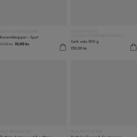
Læs mere
Læs mere
GLAS OG BEHOLDERE
VOKSTYPER TIL
GLASLYS/CONTAINERCANDLES
Keramikkopper – Spot
Gelé voks 900 g
12,50
kr.
10,00
kr.
130,00
kr.
Læs mere
Læs mere
ALLE PRODUKTER
ALLE PRODUKTER