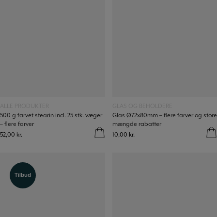
Læs mere
Læs mere
ALLE PRODUKTER
GLAS OG BEHOLDERE
500 g farvet stearin incl. 25 stk. væger
Glas Ø72x80mm – flere farver og store
– flere farver
mængde rabatter
52,00
kr.
10,00
kr.
Tilbud
Tilbud