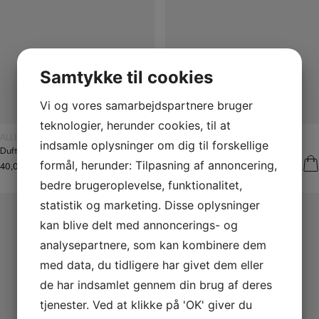
Samtykke til cookies
Vi og vores samarbejdspartnere bruger
teknologier, herunder cookies, til at
Læs mere
Læs mere
ALLE PRODUKTER
ALLE PRODUKTER
indsamle oplysninger om dig til forskellige
Duftolie White Musk
Duftolie Bergamot Lime
formål, herunder: Tilpasning af annoncering,
40,00
kr.
–
600,00
kr.
40,00
kr.
–
750,00
kr.
bedre brugeroplevelse, funktionalitet,
statistik og marketing. Disse oplysninger
kan blive delt med annoncerings- og
analysepartnere, som kan kombinere dem
med data, du tidligere har givet dem eller
de har indsamlet gennem din brug af deres
tjenester. Ved at klikke på 'OK' giver du