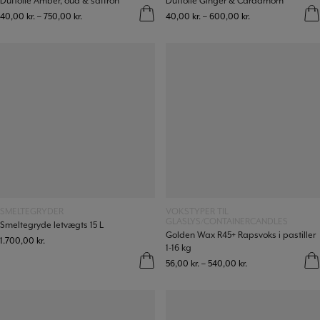
Duftolie Amber, oud & saffron
Duftolie Ginger & Cardamom
40,00
kr.
–
750,00
kr.
40,00
kr.
–
600,00
kr.
Læs mere
Læs mere
SMELTEGRYDER
VOKSTYPER TIL
GLASLYS/CONTAINERCANDLES
Smeltegryde letvægts 15 L
Golden Wax R45+ Rapsvoks i pastiller
1.700,00
kr.
1-16 kg
56,00
kr.
–
540,00
kr.