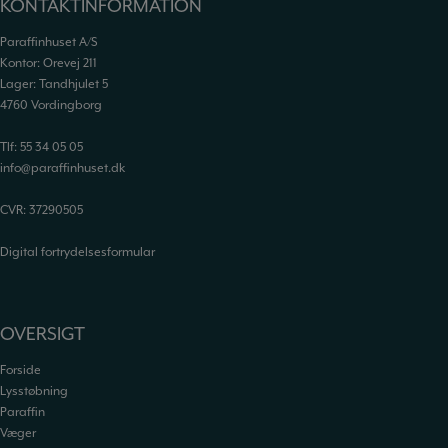
KONTAKTINFORMATION
Paraffinhuset A/S
Kontor: Orevej 211
Lager: Tandhjulet 5
4760 Vordingborg
Tlf:
55 34 05 05
info@paraffinhuset.dk
CVR: 37290505
Digital fortrydelsesformular
OVERSIGT
Forside
Lysstøbning
Paraffin
Væger