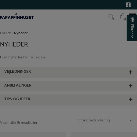
Hop
til
indholdet
0
0
Filtrer
Forside
/
Nyheder
NYHEDER
Find nyheder her på siden.
VEJLEDNINGER
ANBEFALINGER
TIPS OG IDEER
Viser alle 15 resultater