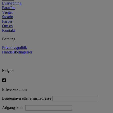
Lysstøbning
Paraffin
Væger
Stearin
Farver
Om os
Kontakt
Betaling
Privatlivspolitik
Handelsbetingelser
Følg os
Erhvervskunder
Brugernavn eller e-mailadresse
Adgangskode