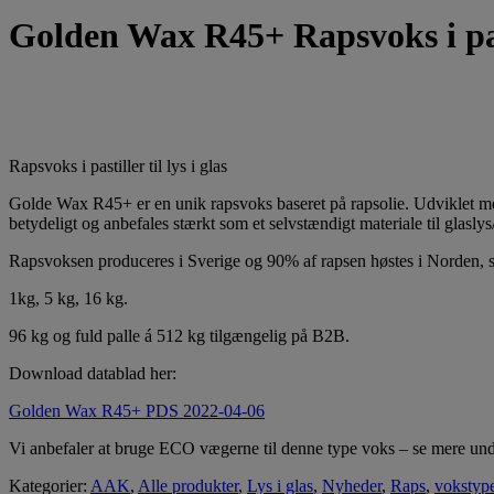
Golden Wax R45+ Rapsvoks i pas
Rapsvoks i pastiller til lys i glas
Golde Wax R45+ er en unik rapsvoks baseret på rapsolie. Udviklet med
betydeligt og anbefales stærkt som et selvstændigt materiale til glaslys
Rapsvoksen produceres i Sverige og 90% af rapsen høstes i Norden, så
1kg, 5 kg, 16 kg.
96 kg og fuld palle á 512 kg tilgængelig på B2B.
Download datablad her:
Golden Wax R45+ PDS 2022-04-06
Vi anbefaler at bruge ECO vægerne til denne type voks – se mere und
Kategorier:
AAK
,
Alle produkter
,
Lys i glas
,
Nyheder
,
Raps
,
vokstype