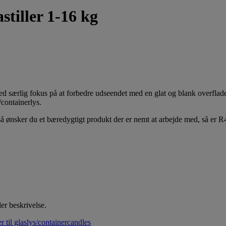
tiller 1-16 kg
 særlig fokus på at forbedre udseendet med en glat og blank overflade
/containerlys.
 ønsker du et bæredygtigt produkt der er nemt at arbejde med, så er R45
er beskrivelse.
r til glaslys/containercandles