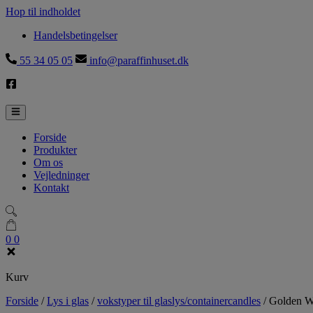
Hop til indholdet
Handelsbetingelser
55 34 05 05
info@paraffinhuset.dk
Forside
Produkter
Om os
Vejledninger
Kontakt
0
0
Kurv
Forside
/
Lys i glas
/
vokstyper til glaslys/containercandles
/
Golden Wa