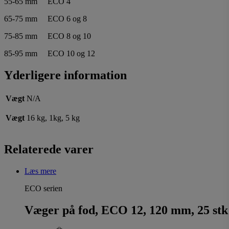
55-65 mm ECO 4
65-75 mm ECO 6 og 8
75-85 mm ECO 8 og 10
85-95 mm ECO 10 og 12
Yderligere information
Vægt
N/A
Vægt
16 kg, 1kg, 5 kg
Relaterede varer
Læs mere
ECO serien
Væger på fod, ECO 12, 120 mm, 25 stk