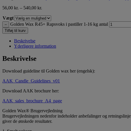
56,00
kr.
–
540,00
kr.
Vægt
Golden Wax R45+ Rapsvoks i pastiller 1-16 kg antal
–
Tilføj til kurv
Beskrivelse
Yderligere information
Beskrivelse
Download guideline til Golden wax her (engelsk):
AAK_Candle_Guidelines_v01
Download AAK brochure her:
AAK_sales_brochure_A4_page
Golden Wax® Brugervejledning
Brugervejledningen nedenfor indeholder anbefalinger og retningslinjer
giver de ønskede resultater.