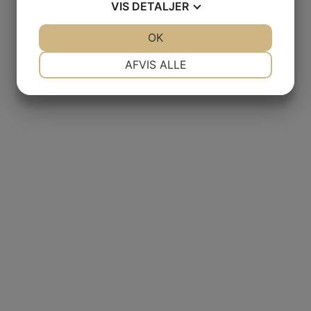
VIS
DETALJER
JA
NEJ
OK
JA
NEJ
NØDVENDIGE
PRÆFERENCER
AFVIS ALLE
JA
NEJ
JA
NEJ
MARKETING
STATISTIK