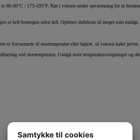
r er 80-90°C / 175-195°F. Rør i voksen under opvarmning for at fremme
ngen er helt homogen uden luft. Optimer duftdosis så meget som muligt, da
ere er forvarmede til stuetemperatur eller højere, så voksen køler jævnt
stallisering ved stuetemperatur. Undgå store temperatursvingninger og di
Samtykke til cookies