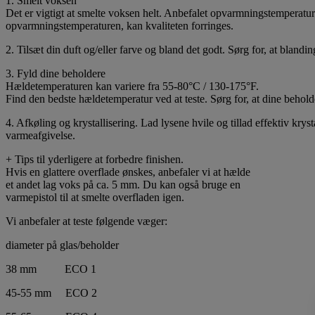
1. Smelt voksen
Det er vigtigt at smelte voksen helt. Anbefalet opvarmningstemperatu
opvarmningstemperaturen, kan kvaliteten forringes.
2. Tilsæt din duft og/eller farve og bland det godt. Sørg for, at blandi
3. Fyld dine beholdere
Hældetemperaturen kan variere fra 55-80°C / 130-175°F.
Find den bedste hældetemperatur ved at teste. Sørg for, at dine behold
4. Afkøling og krystallisering. Lad lysene hvile og tillad effektiv kry
varmeafgivelse.
+ Tips til yderligere at forbedre finishen.
Hvis en glattere overflade ønskes, anbefaler vi at hælde
et andet lag voks på ca. 5 mm. Du kan også bruge en
varmepistol til at smelte overfladen igen.
Vi anbefaler at teste følgende væger:
diameter på glas/beholder
38 mm ECO 1
45-55 mm ECO 2