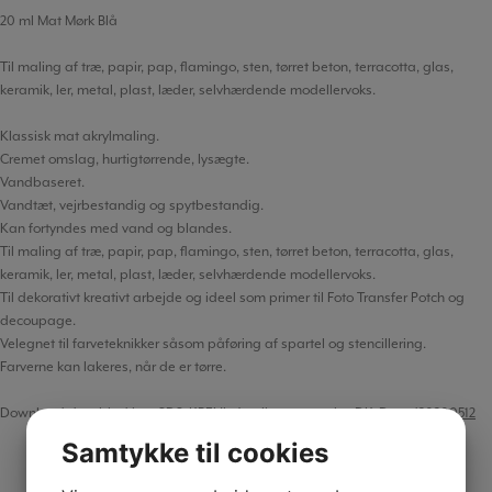
20 ml Mat Mørk Blå
Til maling af træ, papir, pap, flamingo, sten, tørret beton, terracotta, glas,
keramik, ler, metal, plast, læder, selvhærdende modellervoks.
Klassisk mat akrylmaling.
Cremet omslag, hurtigtørrende, lysægte.
Vandbaseret.
Vandtæt, vejrbestandig og spytbestandig.
Kan fortyndes med vand og blandes.
Til maling af træ, papir, pap, flamingo, sten, tørret beton, terracotta, glas,
keramik, ler, metal, plast, læder, selvhærdende modellervoks.
Til dekorativt kreativt arbejde og ideel som primer til Foto Transfer Potch og
decoupage.
Velegnet til farveteknikker såsom påføring af spartel og stencillering.
Farverne kan lakeres, når de er tørre.
Download datablad her:
SDS_KREUL_Acrylic_neon_paint_DK_Dated20200512
Samtykke til cookies