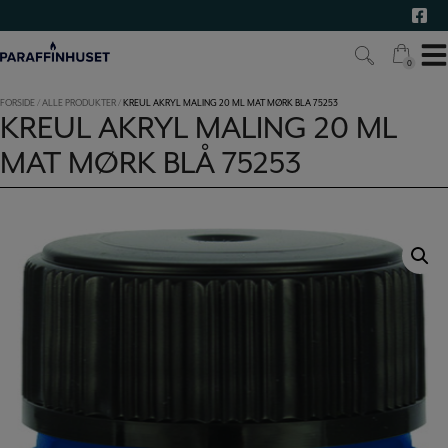
Hop
til
indholdet
0
0
FORSIDE
/
ALLE PRODUKTER
/
KREUL AKRYL MALING 20 ML MAT MØRK BLÅ 75253
KREUL AKRYL MALING 20 ML
MAT MØRK BLÅ 75253