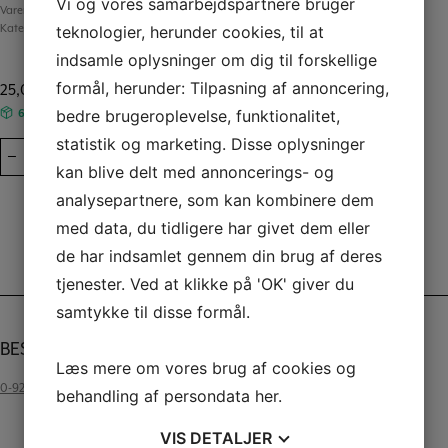
Vi og vores samarbejdspartnere bruger
Varenummer (SKU):
242204
teknologier, herunder cookies, til at
Kategorier:
Alle produkter
,
Kreul
indsamle oplysninger om dig til forskellige
formål, herunder: Tilpasning af annoncering,
25,00
kr.
bedre brugeroplevelse, funktionalitet,
6 på lager
- Sendes inden for 1-2 arbejdsdage
statistik og marketing. Disse oplysninger
KREUL
–
+
TILFØJ TIL KURV
Akryl
kan blive delt med annoncerings- og
maling
analysepartnere, som kan kombinere dem
20
med data, du tidligere har givet dem eller
ml
Beskrivelse
Mat
de har indsamlet gennem din brug af deres
Mørk
Yderligere information
tjenester. Ved at klikke på 'OK' giver du
Blå
samtykke til disse formål.
75253
antal
BESKRIVELSE
Læs mere om vores brug af cookies og
0-92006100_Ideenbroschuere_KREUL_Acrylfarbe_GB_WEB
behandling af persondata
her
.
VIS
DETALJER