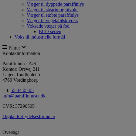
Væger til dyppede paraffinlys
Væger til stearin og bivoks
Væger til støbte paraffinlys
Væger til vegetabilsk voks
Voksede væger på fod
ECO serien
Voks til industrielle formål
Filtrer
Kontaktinformation
Paraffinhuset A/S
Kontor: Orevej 211
Lager: Tandhjulet 5
4760 Vordingborg
Tlf:
55 34 05 05
info@paraffinhuset.dk
CVR: 37290505
Digital fortrydelsesformular
Oversigt