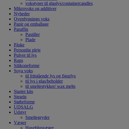
vokstyper til glaslys/containercandles
Mikrovoks og additiver
Nyheder
Overdypnings voks
Papir og emballage
Paraffin
Pastiller
Plade
Påske
Personlig pleje
Pulver til lys
Raps
Silikoneforme
Soya voks
til fritstående lys og figurlys
til lys i glas/beholder
til smeltestykker/ wax melts
Starter kits
Stearin
Støbeforme
UDSALG
Udstyr
Smeltegryder
Væger
Haveblusvæger