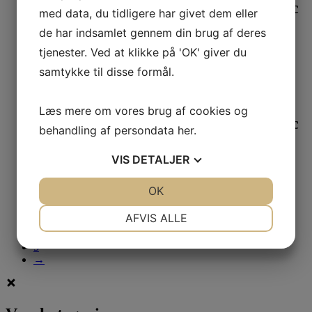
KREUL Akryl maling 20 ml Metallic
med data, du tidligere har givet dem eller
Petroleum 77282
de har indsamlet gennem din brug af deres
tjenester. Ved at klikke på 'OK' giver du
25,00
kr.
Læs mere
samtykke til disse formål.
Kreul
Læs mere om vores brug af cookies og
KREUL Akryl maling 20 ml Metallic
behandling af persondata
her
.
Rose Guld 77286
VIS
DETALJER
25,00
kr.
JA
NEJ
OK
JA
NEJ
1
2
NØDVENDIGE
PRÆFERENCER
AFVIS ALLE
3
4
JA
NEJ
JA
NEJ
5
→
MARKETING
STATISTIK