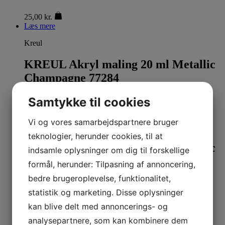
25,00
kr.
Læs mere
Kreul
KREUL Akryl maling 20 ml Metallic
Champagne 77284
Samtykke til cookies
25,00
kr.
Læs mere
Vi og vores samarbejdspartnere bruger
Kreul
teknologier, herunder cookies, til at
KREUL Akryl maling 20 ml Metallic
indsamle oplysninger om dig til forskellige
Lilla 77281
formål, herunder: Tilpasning af annoncering,
bedre brugeroplevelse, funktionalitet,
25,00
kr.
statistik og marketing. Disse oplysninger
Læs mere
kan blive delt med annoncerings- og
Kreul
analysepartnere, som kan kombinere dem