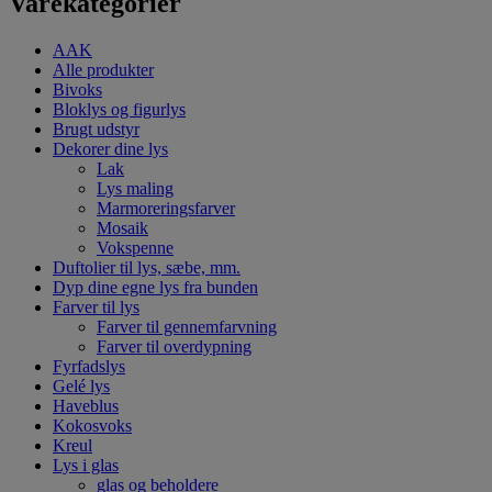
Varekategorier
AAK
Alle produkter
Bivoks
Bloklys og figurlys
Brugt udstyr
Dekorer dine lys
Lak
Lys maling
Marmoreringsfarver
Mosaik
Vokspenne
Duftolier til lys, sæbe, mm.
Dyp dine egne lys fra bunden
Farver til lys
Farver til gennemfarvning
Farver til overdypning
Fyrfadslys
Gelé lys
Haveblus
Kokosvoks
Kreul
Lys i glas
glas og beholdere