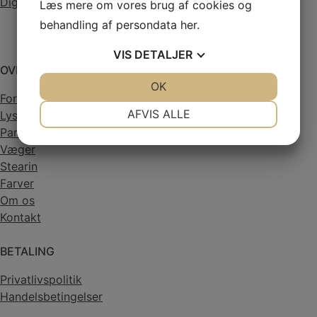
Digital fortrydelsesformular
Læs mere om vores brug af cookies og
behandling af persondata
her
.
VIS
DETALJER
OVERSIGT
JA
NEJ
OK
JA
NEJ
Forside
NØDVENDIGE
PRÆFERENCER
AFVIS ALLE
Lysstøbning
Paraffin
JA
NEJ
JA
NEJ
Væger
MARKETING
STATISTIK
Stearin
Farver
Om os
Kontakt
BETALING
Privatlivspolitik
Handelsbetingelser