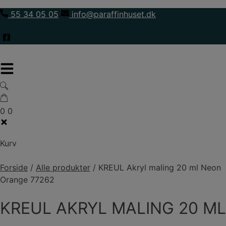
Hop
55 34 05 05
info@paraffinhuset.dk
til
indholdet
0
0
Kurv
Forside
/
Alle produkter
/
KREUL Akryl maling 20 ml Neon
Orange 77262
KREUL AKRYL MALING 20 ML