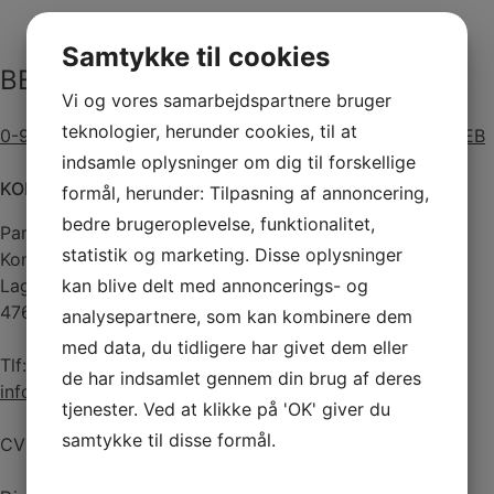
Neon
Orange
Samtykke til cookies
77262
BESKRIVELSE
antal
Vi og vores samarbejdspartnere bruger
teknologier, herunder cookies, til at
0-92006100_Ideenbroschuere_KREUL_Acrylfarbe_GB_WEB
indsamle oplysninger om dig til forskellige
KONTAKTINFORMATION
formål, herunder: Tilpasning af annoncering,
bedre brugeroplevelse, funktionalitet,
Paraffinhuset A/S
statistik og marketing. Disse oplysninger
Kontor: Orevej 211
kan blive delt med annoncerings- og
Lager: Tandhjulet 5
4760 Vordingborg
analysepartnere, som kan kombinere dem
med data, du tidligere har givet dem eller
Tlf:
55 34 05 05
de har indsamlet gennem din brug af deres
info@paraffinhuset.dk
tjenester. Ved at klikke på 'OK' giver du
samtykke til disse formål.
CVR: 37290505