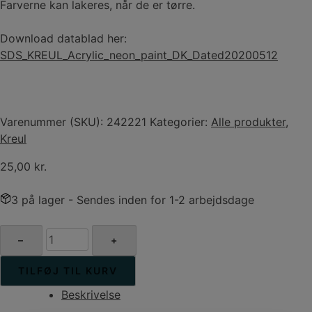
Farverne kan lakeres, når de er tørre.
Download datablad her:
SDS_KREUL_Acrylic_neon_paint_DK_Dated20200512
Varenummer (SKU):
242221
Kategorier:
Alle produkter
,
Kreul
25,00
kr.
3 på lager
- Sendes inden for 1-2 arbejdsdage
KREUL
–
+
Akryl
maling
TILFØJ TIL KURV
20
Beskrivelse
ml