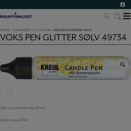
Hop
til
indholdet
0
0
FORSIDE
/
DEKORER DINE LYS
/
LYS MALING
/
VOKS PEN GLITTER SØLV 49734
VOKS PEN GLITTER SØLV 49734
Voks pen med bivoks 29 ml
Glitter Sølv49734.