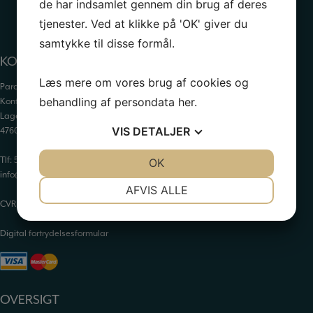
de har indsamlet gennem din brug af deres
tjenester. Ved at klikke på 'OK' giver du
samtykke til disse formål.
KONTAKTINFORMATION
Læs mere om vores brug af cookies og
Paraffinhuset A/S
behandling af persondata
her
.
Kontor: Orevej 211
Lager: Tandhjulet 5
VIS
DETALJER
4760 Vordingborg
Tlf:
55 34 05 05
JA
NEJ
OK
JA
NEJ
info@paraffinhuset.dk
NØDVENDIGE
PRÆFERENCER
AFVIS ALLE
CVR: 37290505
JA
NEJ
JA
NEJ
MARKETING
STATISTIK
Digital fortrydelsesformular
OVERSIGT