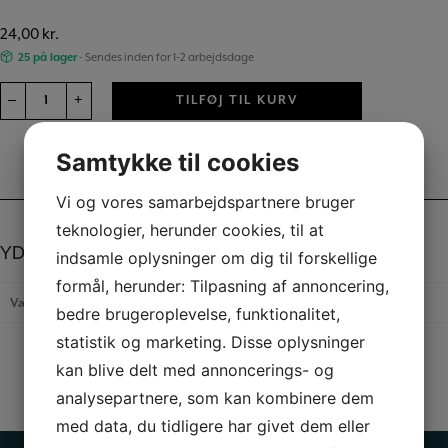
24,00
kr.
25 på lager
- Sendes inden for 1-2 arbejdsdage
Voks
–
+
TILFØJ TIL KURV
pen
Glitter
Sølv
Samtykke til cookies
49734
Yderligere information
antal
Vi og vores samarbejdspartnere bruger
teknologier, herunder cookies, til at
YDERLIGERE INFORMATION
indsamle oplysninger om dig til forskellige
formål, herunder: Tilpasning af annoncering,
Vægt
0,05 kg
bedre brugeroplevelse, funktionalitet,
statistik og marketing. Disse oplysninger
kan blive delt med annoncerings- og
analysepartnere, som kan kombinere dem
med data, du tidligere har givet dem eller