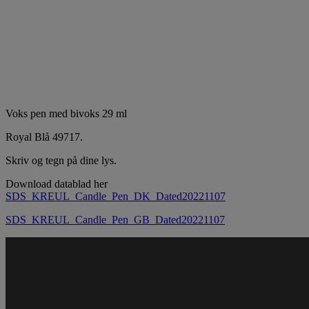
Voks pen med bivoks 29 ml
Royal Blå 49717.
Skriv og tegn på dine lys.
Download datablad her
SDS_KREUL_Candle_Pen_DK_Dated20221107
SDS_KREUL_Candle_Pen_GB_Dated20221107