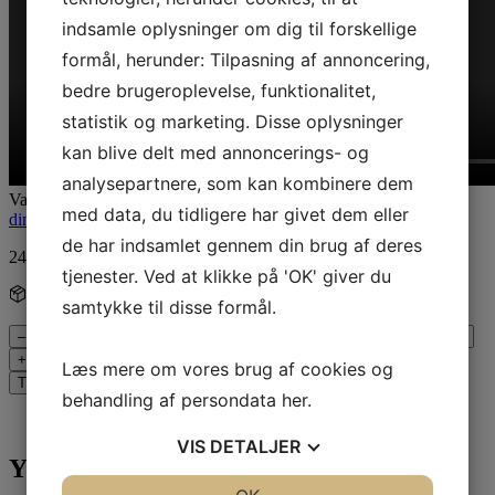
indsamle oplysninger om dig til forskellige
formål, herunder: Tilpasning af annoncering,
bedre brugeroplevelse, funktionalitet,
statistik og marketing. Disse oplysninger
kan blive delt med annoncerings- og
analysepartnere, som kan kombinere dem
Varenummer (SKU):
242117
Kategorier:
Alle produkter
,
Dekorer
med data, du tidligere har givet dem eller
dine lys
,
Kreul
,
Lys maling
,
Vokspenne
de har indsamlet gennem din brug af deres
24,00
kr.
tjenester. Ved at klikke på 'OK' giver du
21 på lager
- Sendes inden for 1-2 arbejdsdage
samtykke til disse formål.
Voks pen Royal Blå 49717 antal
–
+
Læs mere om vores brug af cookies og
Tilføj til kurv
behandling af persondata
her
.
Yderligere information
VIS
DETALJER
Yderligere information
JA
NEJ
JA
NEJ