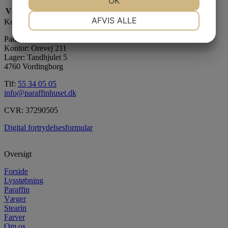
OK
Vægt
0,05 kg
NØDVENDIGE
PRÆFERENCER
AFVIS ALLE
Kontaktinformation
JA
NEJ
JA
NEJ
Paraffinhuset A/S
Kontor: Orevej 211
MARKETING
STATISTIK
Lager: Tandhjulet 5
4760 Vordingborg
Tlf:
55 34 05 05
info@paraffinhuset.dk
CVR: 37290505
Digital fortrydelsesformular
Oversigt
Forside
Lysstøbning
Paraffin
Væger
Stearin
Farver
Om os