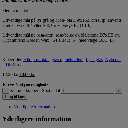
automatisk når varen lægges i kurv!
Flere varianter
Udvendige mål på lys grå og Mørk blå D9xH6,5 cm (Tip: anvend
Golden wax 464 eller R45+ med væge ECO 10.)
Udvendige mål på rosa/grøn, rosa/beige og blå/creme D7xH8 cm
(Tip: anvend Golden Wax 464 eller R45+ med væge ECO 4.)
Kategorier:
Alle produkter
,
glas og beholdere
,
Lys i glas
,
Nyheder
,
UDSALG
12,50
kr.
10,00
kr.
Farve
Keramikkopper - Spot antal
–
+
Tilføj til kurv
Yderligere information
Yderligere information