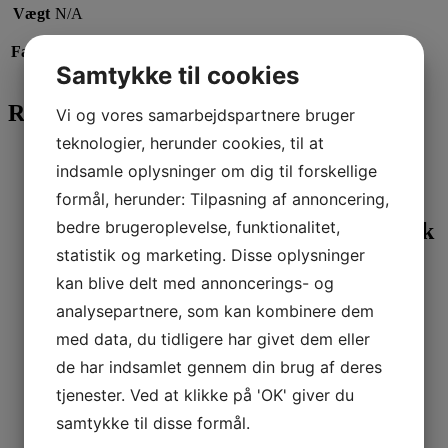
Vægt
N/A
Farve
Blå/Creme, Lys Grå, Mørk Blå, Rosa/Beige, Rosa/Grøn
Samtykke til cookies
Relaterede varer
Vi og vores samarbejdspartnere bruger
teknologier, herunder cookies, til at
Læs mere
indsamle oplysninger om dig til forskellige
ECO serien
formål, herunder: Tilpasning af annoncering,
bedre brugeroplevelse, funktionalitet,
Væger på fod, ECO 4, 120 mm, 25 stk
statistik og marketing. Disse oplysninger
25,00
kr.
kan blive delt med annoncerings- og
Læs mere
analysepartnere, som kan kombinere dem
ECO serien
med data, du tidligere har givet dem eller
de har indsamlet gennem din brug af deres
Væger på fod, ECO 10, 120 mm, 25
tjenester. Ved at klikke på 'OK' giver du
25,00
kr.
samtykke til disse formål.
Læs mere