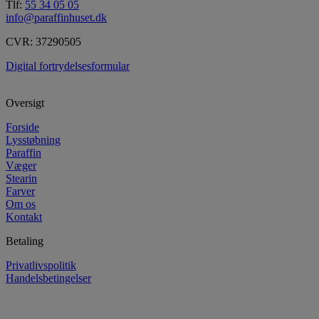
Tlf:
55 34 05 05
info@paraffinhuset.dk
CVR: 37290505
Digital fortrydelsesformular
Oversigt
Forside
Lysstøbning
Paraffin
Væger
Stearin
Farver
Om os
Kontakt
Betaling
Privatlivspolitik
Handelsbetingelser