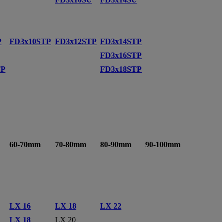
P
FD3x10STP
FD3x12STP
FD3x14STP
FD3x16STP
TP
FD3x18STP
60-70mm
70-80mm
80-90mm
90-100mm
LX 16
LX 18
LX 22
LX 18
LX 20