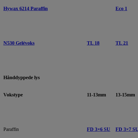
Hywax 6214 Paraffin
Eco 1
N530 Gelévoks
TL 18
TL 21
Hånddyppede lys
Vokstype
11-13mm
13-15mm
Paraffin
FD 3×6 SU
FD 3×7 S