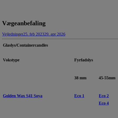
Vægeanbefaling
Vejledninger
25. feb 2023
29. apr 2026
Glaslys/Containercandles
Vokstype
Fyrfadslys
38 mm
45-55mm
Golden Wax S41 Soya
Eco 1
Eco 2
Eco 4