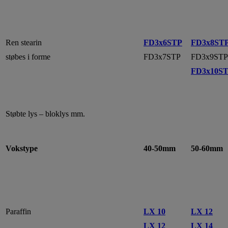
Ren stearin
FD3x6STP
FD3x8ST
støbes i forme
FD3x7STP
FD3x9STP
FD3x10S
Støbte lys – bloklys mm.
Vokstype
40-50mm
50-60mm
Paraffin
LX 10
LX 12
LX 12
LX 14