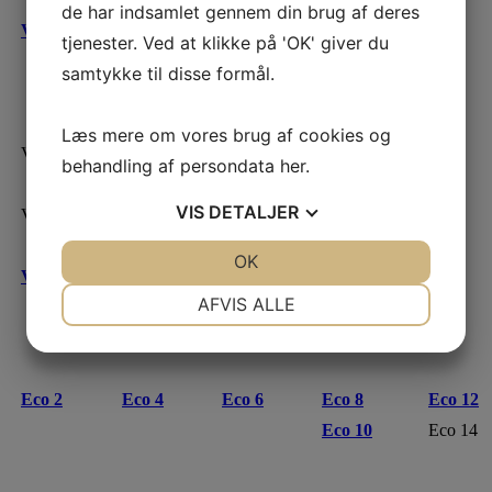
de har indsamlet gennem din brug af deres
V 12
V 14
tjenester. Ved at klikke på 'OK' giver du
samtykke til disse formål.
Læs mere om vores brug af cookies og
V 10
V 12
V 14
behandling af persondata
her
.
Eco 10
VIS
DETALJER
VRL 14
VRL 16
JA
NEJ
OK
JA
NEJ
V 12
V 14
NØDVENDIGE
PRÆFERENCER
AFVIS ALLE
JA
NEJ
JA
NEJ
MARKETING
STATISTIK
Eco 2
Eco 4
Eco 6
Eco 8
Eco 12
Eco 10
Eco 14