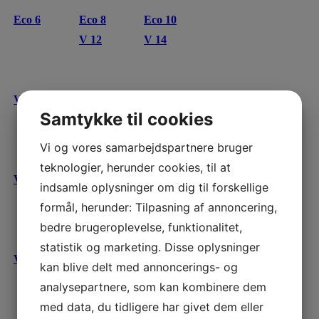
Eco 6
Eco 8
Eco 10
V 12
V 14
V 12
V 14
Stabilo 18
Samtykke til cookies
Stabilo 20
Vi og vores samarbejdspartnere bruger
teknologier, herunder cookies, til at
V 12
V 14
indsamle oplysninger om dig til forskellige
formål, herunder: Tilpasning af annoncering,
bedre brugeroplevelse, funktionalitet,
statistik og marketing. Disse oplysninger
V 12
V 14
kan blive delt med annoncerings- og
analysepartnere, som kan kombinere dem
med data, du tidligere har givet dem eller