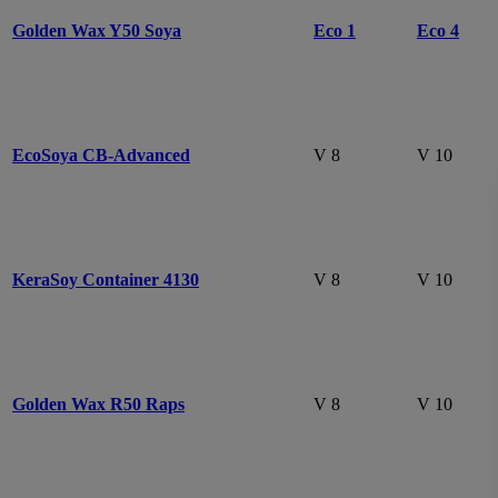
Golden Wax Y50 Soya
Eco 1
Eco 4
EcoSoya CB-Advanced
V 8
V 10
KeraSoy Container 4130
V 8
V 10
Golden Wax R50 Raps
V 8
V 10