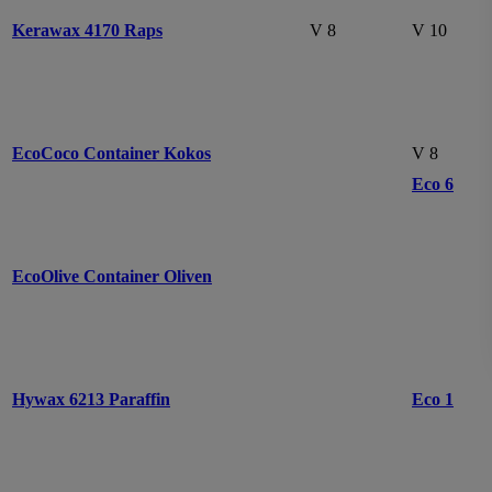
Kerawax 4170 Raps
V 8
V 10
EcoCoco Container Kokos
V 8
Eco 6
EcoOlive Container Oliven
Hywax 6213 Paraffin
Eco 1