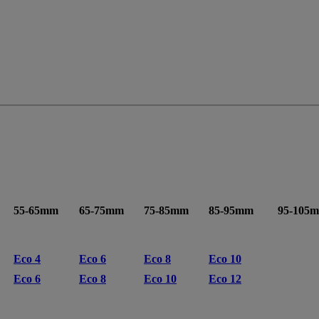
55-65mm
65-75mm
75-85mm
85-95mm
95-105
Eco 4
Eco 6
Eco 8
Eco 10
Eco 6
Eco 8
Eco 10
Eco 12