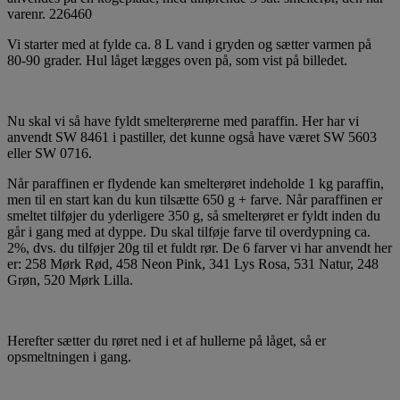
varenr. 226460
Vi starter med at fylde ca. 8 L vand i gryden og sætter varmen på
80-90 grader. Hul låget lægges oven på, som vist på billedet.
Nu skal vi så have fyldt smelterørerne med paraffin. Her har vi
anvendt SW 8461 i pastiller, det kunne også have været SW 5603
eller SW 0716.
Når paraffinen er flydende kan smelterøret indeholde 1 kg paraffin,
men til en start kan du kun tilsætte 650 g + farve. Når paraffinen er
smeltet tilføjer du yderligere 350 g, så smelterøret er fyldt inden du
går i gang med at dyppe. Du skal tilføje farve til overdypning ca.
2%, dvs. du tilføjer 20g til et fuldt rør. De 6 farver vi har anvendt her
er: 258 Mørk Rød, 458 Neon Pink, 341 Lys Rosa, 531 Natur, 248
Grøn, 520 Mørk Lilla.
Herefter sætter du røret ned i et af hullerne på låget, så er
opsmeltningen i gang.