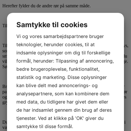
Herefter fylder du de andre rør på samme måde.
Samtykke til cookies
Til slut er alle 6 rør fyldte og paraffinen klar til at smelte.
Vi og vores samarbejdspartnere bruger
teknologier, herunder cookies, til at
Til overdypning kan du anvende ganske almindelige hvide kronelys,
som fås i de fleste supermarkeder. Vær her opmærksom på at
indsamle oplysninger om dig til forskellige
smelterørerne til denne model gryde kun er 22,5 cm høje, så hvis du
formål, herunder: Tilpasning af annoncering,
vil lave et fuldt dyp på lysene, så skal lysene max være 20 cm lange.
Sørg for at lysene har stuetemperatur inden de dyppes i farven.
bedre brugeroplevelse, funktionalitet,
statistik og marketing. Disse oplysninger
kan blive delt med annoncerings- og
Brug evt. en blomsterpind eller et grillspyd af træ til rørepind – når
paraffin og farve er smeltet, så tilføjer du de sidste 350 g til hvert rør
analysepartnere, som kan kombinere dem
og lader det smelte med. Når al paraffinen herefter er smeltet skrues
med data, du tidligere har givet dem eller
gryden ned på 70 grader.
de har indsamlet gennem din brug af deres
tjenester. Ved at klikke på 'OK' giver du
Du kan nu begynde at dyppe. Her anvender vi en tang til at holde i
samtykke til disse formål.
vægen, så vi ikke dypper fingrene med ned i den varme paraffin,