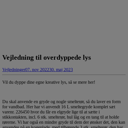
Vejledning til overdyppede lys
Vejledninger
07. nov 2022
30. maj 2023
Vil du dyppe dine egne kreative lys, så se mere her!
Du skal anvende en gryde og nogle smelterør, så du laver en form
for vandbad. Her har vi anvendt 16 L smeltegryde komplet sæt
varenr. 226450 hvor du får en elgryde lige til at sætte i
stikkontakten, incl. 6 stk. smelterør, hul låg og en tang til at holde
rørerne. Vi har også en mindre gryde til dem der ønsker det, den kan
anvendes på en kogeplade, med tilhørende 3 stk. smelterør, den har