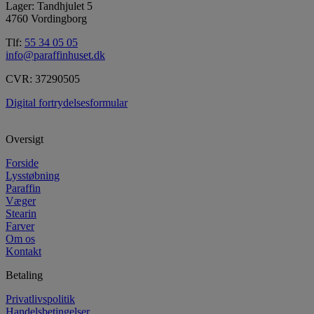
Lager: Tandhjulet 5
4760 Vordingborg
Tlf:
55 34 05 05
info@paraffinhuset.dk
CVR: 37290505
Digital fortrydelsesformular
Oversigt
Forside
Lysstøbning
Paraffin
Væger
Stearin
Farver
Om os
Kontakt
Betaling
Privatlivspolitik
Handelsbetingelser