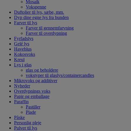
Mosaik
Vokspenne
Duftolier til lys, sæbe, mm.
Dyp dine egne lys fra bunden
Farver til lys
Farver til gennemfarvning
Farver til overdypning
Fyrfadslys
Gelé lys
Haveblus
Kokosvoks
Kreul
Lys i glas
glas og beholdere
vokstyper til glaslys/containercandles
Mikrovoks og additiver
Nyheder
Overdypnings voks
Papir og emballage
Paraffin
Pastiller
Plade
Påske
Personlig pleje
Pulver til lys