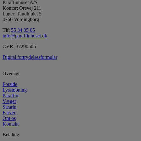
Paraffinhuset A/S
Kontor: Orevej 211
Lager: Tandhjulet 5
4760 Vordingborg
Tlf:
55 34 05 05
info@paraffinhuset.dk
CVR: 37290505
Digital fortrydelsesformular
Oversigt
Forside
Lysstøbning
Paraffin
Væger
Stearin
Farver
Om os
Kontakt
Betaling