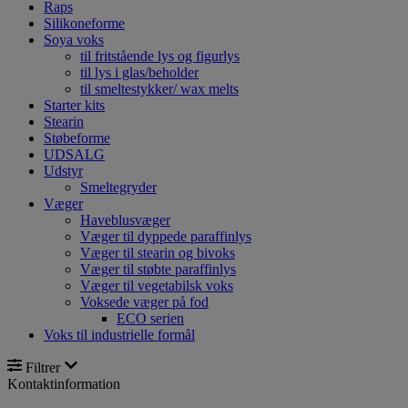
Raps
Silikoneforme
Soya voks
til fritstående lys og figurlys
til lys i glas/beholder
til smeltestykker/ wax melts
Starter kits
Stearin
Støbeforme
UDSALG
Udstyr
Smeltegryder
Væger
Haveblusvæger
Væger til dyppede paraffinlys
Væger til stearin og bivoks
Væger til støbte paraffinlys
Væger til vegetabilsk voks
Voksede væger på fod
ECO serien
Voks til industrielle formål
Filtrer
Kontaktinformation