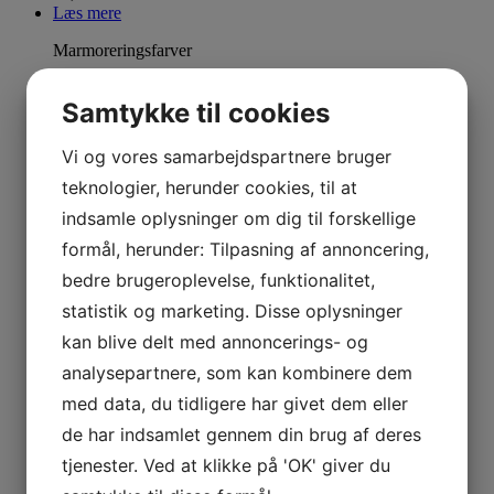
Læs mere
Marmoreringsfarver
Marmoreringsfarve Lilla 73209
Samtykke til cookies
24,00
kr.
Vi og vores samarbejdspartnere bruger
Læs mere
teknologier, herunder cookies, til at
Marmoreringsfarver
indsamle oplysninger om dig til forskellige
Marmoreringsfarve Lyseblå 73210
formål, herunder: Tilpasning af annoncering,
bedre brugeroplevelse, funktionalitet,
24,00
kr.
statistik og marketing. Disse oplysninger
Læs mere
kan blive delt med annoncerings- og
Marmoreringsfarver
analysepartnere, som kan kombinere dem
Marmoreringsfarve Blå 73211
med data, du tidligere har givet dem eller
de har indsamlet gennem din brug af deres
24,00
kr.
tjenester. Ved at klikke på 'OK' giver du
Læs mere