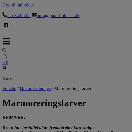
Hop til indholdet
55 34 05 05
info@paraffinhuset.dk
0
0
Kurv
Forside
/
Dekorer dine lys
/
Marmoreringsfarver
Marmoreringsfarver
BEMÆRK!
Kreul har besluttet at de fremadrettet kun sælger