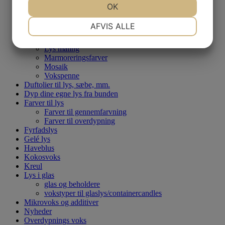
Bivoks
JA
NEJ
OK
JA
NEJ
Bloklys og figurlys
NØDVENDIGE
PRÆFERENCER
Brugt udstyr
AFVIS ALLE
Dekorer dine lys
Lak
JA
NEJ
JA
NEJ
Lys maling
MARKETING
STATISTIK
Marmoreringsfarver
Mosaik
Vokspenne
Duftolier til lys, sæbe, mm.
Dyp dine egne lys fra bunden
Farver til lys
Farver til gennemfarvning
Farver til overdypning
Fyrfadslys
Gelé lys
Haveblus
Kokosvoks
Kreul
Lys i glas
glas og beholdere
vokstyper til glaslys/containercandles
Mikrovoks og additiver
Nyheder
Overdypnings voks