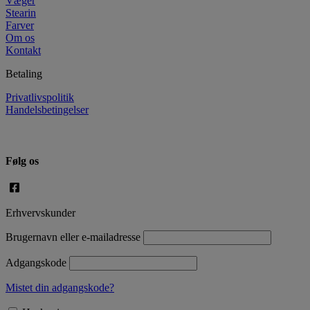
Væger
Stearin
Farver
Om os
Kontakt
Betaling
Privatlivspolitik
Handelsbetingelser
Følg os
Erhvervskunder
Brugernavn eller e-mailadresse
Adgangskode
Mistet din adgangskode?