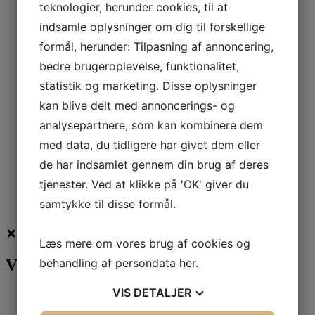
teknologier, herunder cookies, til at
Alle produkter
indsamle oplysninger om dig til forskellige
Starter kit 1 – soyavoks i glas –
formål, herunder: Tilpasning af annoncering,
EcoSoya CB-advanced
bedre brugeroplevelse, funktionalitet,
statistik og marketing. Disse oplysninger
1.172,00
kr.
kan blive delt med annoncerings- og
Læs mere
analysepartnere, som kan kombinere dem
Alle produkter
med data, du tidligere har givet dem eller
Starter kit 2 – soyavoks i glas –
de har indsamlet gennem din brug af deres
KeraSoy containerblend
tjenester. Ved at klikke på 'OK' giver du
samtykke til disse formål.
1.172,00
kr.
Læs mere om vores brug af cookies og
behandling af persondata
her
.
Varekategorier
VIS
DETALJER
AAK
Alle produkter