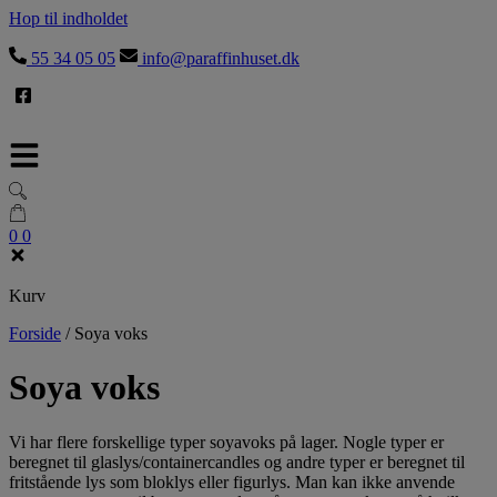
Hop til indholdet
55 34 05 05
info@paraffinhuset.dk
0
0
Kurv
Forside
/
Soya voks
Soya voks
Vi har flere forskellige typer soyavoks på lager. Nogle typer er
beregnet til glaslys/containercandles og andre typer er beregnet til
fritstående lys som bloklys eller figurlys. Man kan ikke anvende