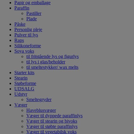
Papir og emballage
Paraffin
Pastiller
Plade
Påske
Personlig pleje
Pulver til lys
Raps
Silikoneforme
Soya voks
til fritstående lys og figurlys
til lys i glas/beholder
til smeltestykker/ wax melts
Starter kits
Stearin
Støbeforme
UDSALG
Udstyr
Smeltegryder
Væger
Haveblusvæger
Væger til dyppede paraffinlys
Væger til stearin og bivoks
Væger til støbte paraffinlys
Væger til vegetabilsk voks