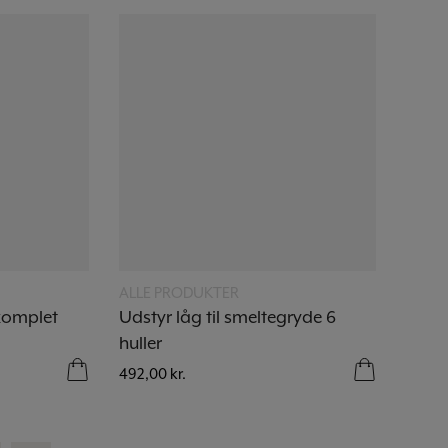
Læs mere
ALLE PRODUKTER
komplet
Udstyr låg til smeltegryde 6
huller
492,00
kr.