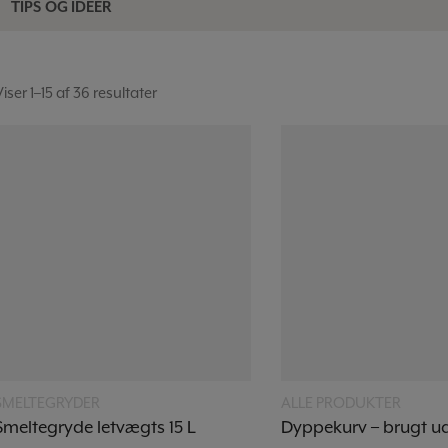
TIPS OG IDEER
Viser 1–15 af 36 resultater
Læs mere
Læs mere
SMELTEGRYDER
ALLE PRODUKTER
Smeltegryde letvægts 15 L
Dyppekurv – brugt ud