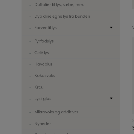
Duftolier til lys, sæbe, mm.
Dyp dine egne lys fra bunden
Farver til lys
Fyrfadslys
Gelé lys
Haveblus
Kokosvoks
Kreul
Lys i glas
Mikrovoks og additiver
Nyheder