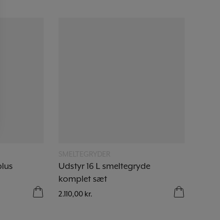
Læs mere
SMELTEGRYDER
blus
Udstyr 16 L smeltegryde
komplet sæt
2.110,00
kr.