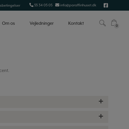
55 34 05 05
info@paraffinhuset.dk
sbetingelser
Om os
Vejledninger
Kontakt
0
0
ucent.