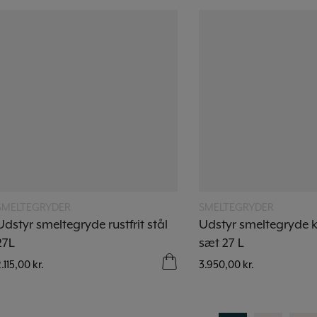
Læs mere
Læs mere
SMELTEGRYDER
SMELTEGRYDER
Udstyr smeltegryde rustfrit stål
Udstyr smeltegryde 
27L
sæt 27 L
2.115,00
kr.
3.950,00
kr.