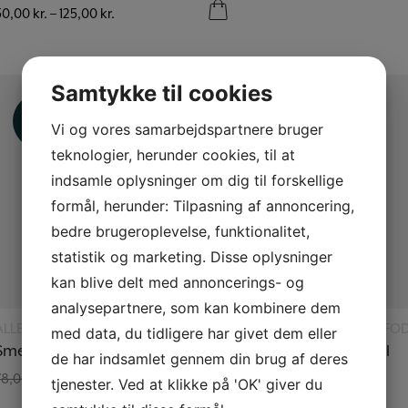
50,00
kr.
–
125,00
kr.
Samtykke til cookies
Tilbud
Vi og vores samarbejdspartnere bruger
Tilbud
teknologier, herunder cookies, til at
indsamle oplysninger om dig til forskellige
formål, herunder: Tilpasning af annoncering,
bedre brugeroplevelse, funktionalitet,
statistik og marketing. Disse oplysninger
kan blive delt med annoncerings- og
analysepartnere, som kan kombinere dem
Læs mere
Læs mere
ALLE PRODUKTER
VOKSEDE VÆGER PÅ FO
med data, du tidligere har givet dem eller
Smeltekande i glas
Vægeholder metal
de har indsamlet gennem din brug af deres
78,00
kr.
6,00
kr.
58,50
kr.
tjenester. Ved at klikke på 'OK' giver du