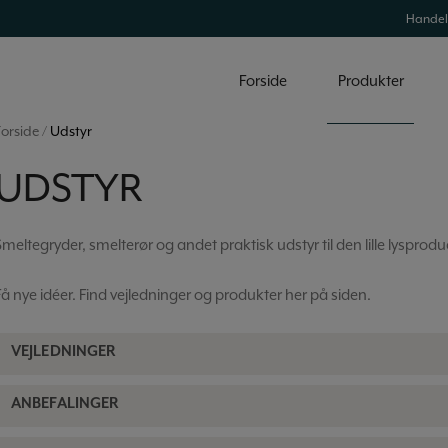
Handel
Forside
Produkter
Forside
/
Udstyr
UDSTYR
Smeltegryder, smelterør og andet praktisk udstyr til den lille lysprod
Få nye idéer. Find vejledninger og produkter her på siden.
VEJLEDNINGER
ANBEFALINGER