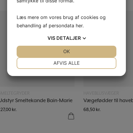
samtykke til disse formål.
Læs mere om vores brug af cookies og
behandling af persondata
her
.
VIS
DETALJER
JA
NEJ
OK
JA
NEJ
NØDVENDIGE
PRÆFERENCER
AFVIS ALLE
JA
NEJ
JA
NEJ
MARKETING
STATISTIK
Læs mere
Læs mere
SMELTEGRYDER
HAVEBLUSVÆGER
Udstyr Smeltekande Bain-Marie
Vægefødder til have
227,00
kr.
68,50
kr.