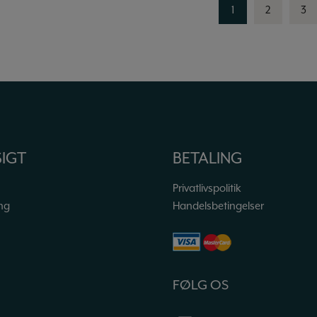
1
2
3
IGT
BETALING
Privatlivspolitik
ng
Handelsbetingelser
FØLG OS