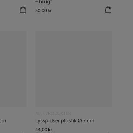
– brugt
50,00
kr.
Læs mere
ALLE PRODUKTER
3cm
Lysspidser plastik Ø 7 cm
44,00
kr.