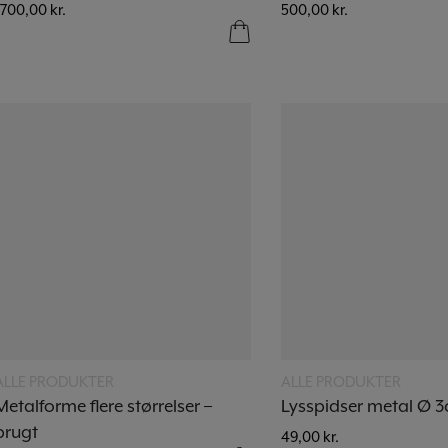
1.700,00
kr.
500,00
kr.
Læs mere
Læs mere
ALLE PRODUKTER
ALLE PRODUKTER
Metalforme flere størrelser –
Lysspidser metal Ø 
brugt
49,00
kr.