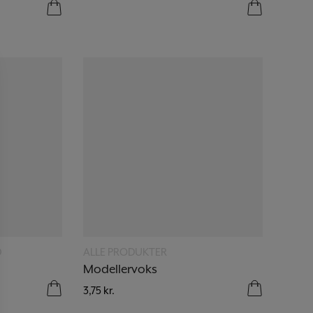
Læs mere
D
ALLE PRODUKTER
Modellervoks
3,75
kr.